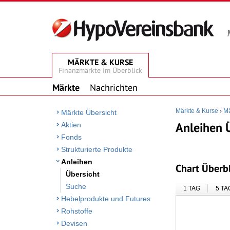
MÄRKTE & KURSE
Finanzmärkte im Überblick
Märkte
Nachrichten
Märkte & Kurse
›
Mä
Märkte Übersicht
Anleihen 
Aktien
Fonds
Strukturierte Produkte
Anleihen
Chart Überb
Übersicht
Suche
1 TAG
5 TA
Hebelprodukte und Futures
Rohstoffe
Devisen