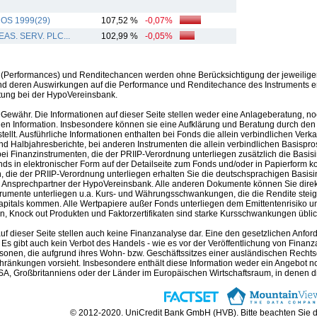
OS 1999(29)
107,52 %
-0,07%
AS. SERV. PLC...
102,99 %
-0,05%
(Performances) und Renditechancen werden ohne Berücksichtigung der jeweilige
nd deren Auswirkungen auf die Performance und Renditechance des Instruments erh
tung bei der HypoVereinsbank.
Gewähr. Die Informationen auf dieser Seite stellen weder eine Anlageberatung, no
en Information. Insbesondere können sie eine Aufklärung und Beratung durch den B
llt. Ausführliche Informationen enthalten bei Fonds die allein verbindlichen Ver
nd Halbjahresberichte, bei anderen Instrumenten die allein verbindlichen Basispr
i Finanzinstrumenten, die der PRIIP-Verordnung unterliegen zusätzlich die Basis
nds in elektronischer Form auf der Detailseite zum Fonds und/oder in Papierform k
 die der PRIIP-Verordnung unterliegen erhalten Sie die deutschsprachigen Basisin
m Ansprechpartner der HypoVereinsbank. Alle anderen Dokumente können Sie direk
trumente unterliegen u.a. Kurs- und Währungsschwankungen, die die Rendite steig
apitals kommen. Alle Wertpapiere außer Fonds unterliegen dem Emittentenrisiko und
, Knock out Produkten und Faktorzertifikaten sind starke Kursschwankungen üblich 
auf dieser Seite stellen auch keine Finanzanalyse dar. Eine den gesetzlichen A
. Es gibt auch kein Verbot des Handels - wie es vor der Veröffentlichung von Finanzan
rsonen, die aufgrund ihres Wohn- bzw. Geschäftssitzes einer ausländischen Rechtso
hränkungen vorsieht. Insbesondere enthält diese Information weder ein Angebot 
A, Großbritanniens oder der Länder im Europäischen Wirtschaftsraum, in denen die 
© 2012-2020. UniCredit Bank GmbH (HVB). Bitte beachten Sie 