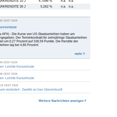
RKRENDITE 10 J
4,7096 %
n.a.
n.a.
RKRENDITE 30 J
5,262 %
n.a.
n.a.
:46 CEST 2026
ursverluste
AFX) - Die Kurse von US-Staatsanleihen haben am
gegeben. Der Terminkontrakt für zehnjährige Staatsanleihen
fiel um 0,27 Prozent auf 108,59 Punkte. Die Rendite der
eihen lag bei 4,66 Prozent.
mehr
:48 CEST 2026
en: Leichte Kursverluste
:38 CEST 2026
en: Leichte Kursverluste
:23 CEST 2026
um verändert - Zweifel an Iran-Übereinkunft
Weitere Nachrichten anzeigen