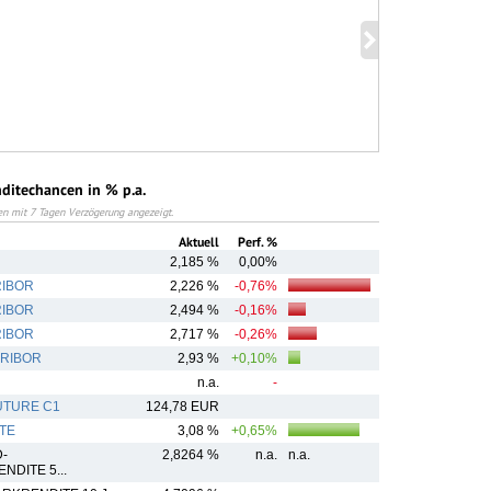
ditechancen in % p.a.
en mit 7 Tagen Verzögerung angezeigt.
Aktuell
Perf. %
2,185 %
0,00%
RIBOR
2,226 %
-0,76%
RIBOR
2,494 %
-0,16%
RIBOR
2,717 %
-0,26%
URIBOR
2,93 %
+0,10%
n.a.
-
UTURE C1
124,78 EUR
TE
3,08 %
+0,65%
-
2,8264 %
n.a.
n.a.
DITE 5...