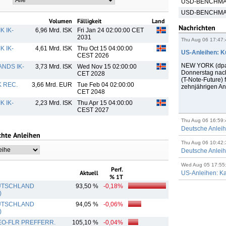
USD-BENCHMA
USD-BENCHMA
Volumen
Fälligkeit
Land
Nachrichten
K IK-
6,96 Mrd. ISK
Fri Jan 24 02:00:00 CET
2031
Thu Aug 06 17:47
K IK-
4,61 Mrd. ISK
Thu Oct 15 04:00:00
US-Anleihen: K
CEST 2026
NEW YORK (dpa-
ANDS IK-
3,73 Mrd. ISK
Wed Nov 15 02:00:00
Donnerstag nach
CET 2028
(T-Note-Future) 
 REC.
3,66 Mrd. EUR
Tue Feb 04 02:00:00
zehnjährigen Anl
CET 2048
K IK-
2,23 Mrd. ISK
Thu Apr 15 04:00:00
CEST 2027
Thu Aug 06 16:59
Deutsche Anleih
chte Anleihen
Thu Aug 06 10:42
Deutsche Anleih
Wed Aug 05 17:55
Perf.
Aktuell
US-Anleihen: Ka
% 1T
UTSCHLAND
93,50 %
-0,18%
)
UTSCHLAND
94,05 %
-0,06%
)
EO-FLR PREFFERR.
105,10 %
-0,04%