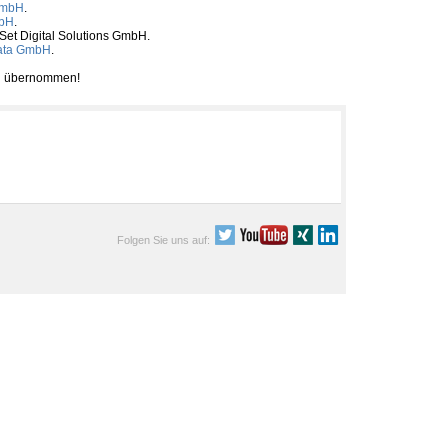
GmbH
.
mbH
.
tSet Digital Solutions GmbH.
ata GmbH
.
ben übernommen!
Folgen Sie uns auf: