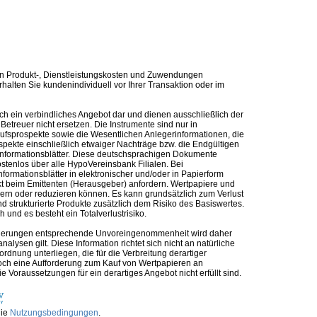
n Produkt-, Dienstleistungskosten und Zuwendungen
alten Sie kundenindividuell vor Ihrer Transaktion oder im
ch ein verbindliches Angebot dar und dienen ausschließlich der
etreuer nicht ersetzen. Die Instrumente sind nur in
kaufsprospekte sowie die Wesentlichen Anlegerinformationen, die
ospekte einschließlich etwaiger Nachträge bzw. die Endgültigen
informationsblätter. Diese deutschsprachigen Dokumente
ostenlos über alle HypoVereinsbank Filialen. Bei
formationsblätter in elektronischer und/oder in Papierform
t beim Emittenten (Herausgeber) anfordern. Wertpapiere und
ern oder reduzieren können. Es kann grundsätzlich zum Verlust
 strukturierte Produkte zusätzlich dem Risiko des Basiswertes.
und es besteht ein Totalverlustrisiko.
nforderungen entsprechende Unvoreingenommenheit wird daher
alysen gilt. Diese Information richtet sich nicht an natürliche
rdnung unterliegen, die für die Verbreitung derartiger
noch eine Aufforderung zum Kauf von Wertpapieren an
Voraussetzungen für ein derartiges Angebot nicht erfüllt sind.
die
Nutzungsbedingungen
.