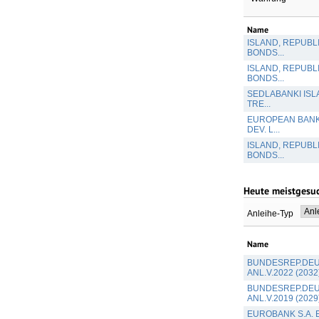
Name
ISLAND, REPUBLI
BONDS...
ISLAND, REPUBLI
BONDS...
SEDLABANKI ISL
TRE...
EUROPEAN BANK
DEV. L...
ISLAND, REPUBLI
BONDS...
Heute meistgesu
Anleihe-Typ
Name
BUNDESREP.DE
ANL.V.2022 (2032
BUNDESREP.DE
ANL.V.2019 (2029
EUROBANK S.A. 