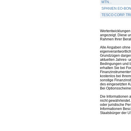
MTN...
SPANIEN EO-BON
TESCO CORP. TRE
Wertentwicklungen 
angezeigt. Diese u
Rahmen Ihrer Bera
Alle Angaben ohne 
eigenverantwortlich
Grundzügen dargeste
aktuellen Jahres- u
Bedingungen und be
erhalten Sie bei Fo
Finanzinstrumenten,
kostenlos bei Ihre
sonstige Finanzins
des eingesetzten K
Bei Optionsscheinen
Die Informationen 
nicht gewährleistet
oder juristische Pe
Informationen Besc
Staatsbürger der US