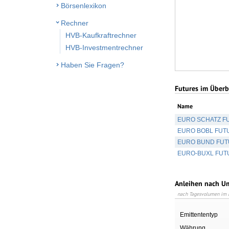
Börsenlexikon
Rechner
HVB-Kaufkraftrechner
HVB-Investmentrechner
Haben Sie Fragen?
Futures im Überb
Name
EURO SCHATZ F
EURO BOBL FUT
EURO BUND FUT
EURO-BUXL FUT
Anleihen nach Um
nach Tagesvolumen im D
Emittententyp
Währung