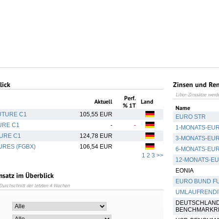
lick
Zinsen und Ren
Libor-Zinssätze werd
Perf.
Aktuell
Land
% 1T
Name
UTURE C1
105,55 EUR
EURO STR
URE C1
-
-
1-MONATS-EU
URE C1
124,78 EUR
3-MONATS-EU
URES (FGBX)
106,54 EUR
6-MONATS-EU
1
2
3
>>
12-MONATS-E
EONIA
satz im Überblick
EURO BUND F
urchschnitt der letzten 4 Wochen
UMLAUFRENDI
DEUTSCHLAND
BENCHMARKREN