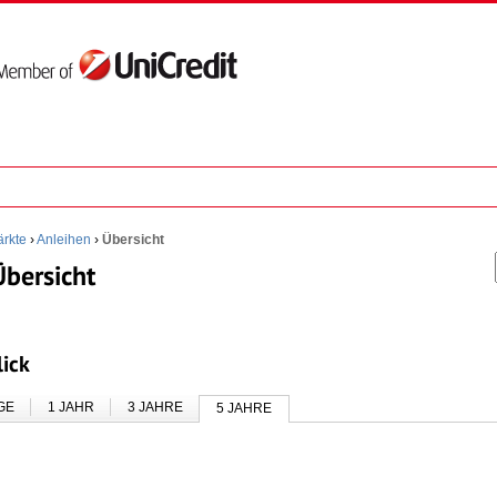
rkte
›
Anleihen
›
Übersicht
Übersicht
lick
GE
1 JAHR
3 JAHRE
5 JAHRE