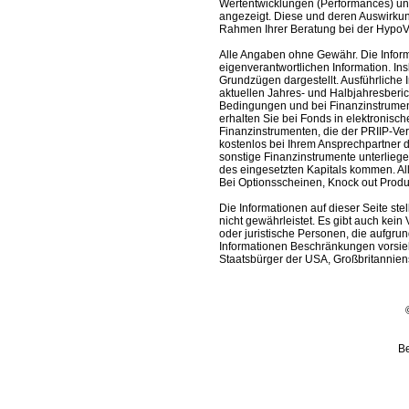
Wertentwicklungen (Performances) un
angezeigt. Diese und deren Auswirkun
Rahmen Ihrer Beratung bei der HypoV
Alle Angaben ohne Gewähr. Die Informa
eigenverantwortlichen Information. In
Grundzügen dargestellt. Ausführliche 
aktuellen Jahres- und Halbjahresberic
Bedingungen und bei Finanzinstrument
erhalten Sie bei Fonds in elektronisc
Finanzinstrumenten, die der PRIIP-Ver
kostenlos bei Ihrem Ansprechpartner 
sonstige Finanzinstrumente unterlieg
des eingesetzten Kapitals kommen. All
Bei Optionsscheinen, Knock out Produk
Die Informationen auf dieser Seite s
nicht gewährleistet. Es gibt auch kein 
oder juristische Personen, die aufgru
Informationen Beschränkungen vorsieh
Staatsbürger der USA, Großbritanniens
Be