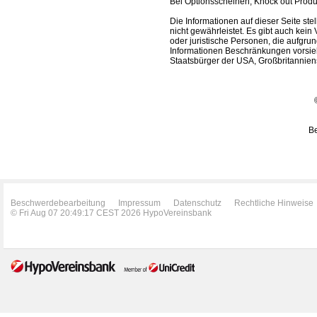
Bei Optionsscheinen, Knock out Produk
Die Informationen auf dieser Seite s
nicht gewährleistet. Es gibt auch kein 
oder juristische Personen, die aufgru
Informationen Beschränkungen vorsieh
Staatsbürger der USA, Großbritanniens
Be
Beschwerdebearbeitung
Impressum
Datenschutz
Rechtliche Hinweise
© Fri Aug 07 20:49:17 CEST 2026 HypoVereinsbank