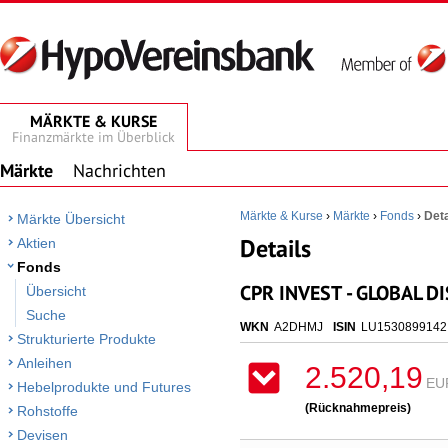
MÄRKTE & KURSE
Finanzmärkte im Überblick
Märkte
Nachrichten
Märkte & Kurse
›
Märkte
›
Fonds
›
Deta
Märkte Übersicht
Details
Aktien
Fonds
CPR INVEST - GLOBAL D
Übersicht
Suche
WKN
A2DHMJ
ISIN
LU1530899142
Strukturierte Produkte
Anleihen
2.520,19
EU
Hebelprodukte und Futures
(Rücknahmepreis)
Rohstoffe
Devisen