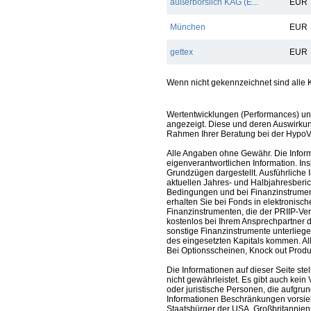
außerbörslich KAG (E...
EUR
München
EUR
gettex
EUR
Wenn nicht gekennzeichnet sind alle K
Wertentwicklungen (Performances) un
angezeigt. Diese und deren Auswirkun
Rahmen Ihrer Beratung bei der HypoV
Alle Angaben ohne Gewähr. Die Informa
eigenverantwortlichen Information. In
Grundzügen dargestellt. Ausführliche 
aktuellen Jahres- und Halbjahresberic
Bedingungen und bei Finanzinstrument
erhalten Sie bei Fonds in elektronisc
Finanzinstrumenten, die der PRIIP-Ver
kostenlos bei Ihrem Ansprechpartner 
sonstige Finanzinstrumente unterlieg
des eingesetzten Kapitals kommen. All
Bei Optionsscheinen, Knock out Produk
Die Informationen auf dieser Seite s
nicht gewährleistet. Es gibt auch kein 
oder juristische Personen, die aufgru
Informationen Beschränkungen vorsieh
Staatsbürger der USA, Großbritanniens