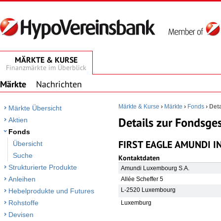
MÄRKTE & KURSE
Finanzmärkte im Überblick
Märkte
Nachrichten
Märkte & Kurse
›
Märkte
›
Fonds
›
Deta
Märkte Übersicht
Details zur Fondsges
Aktien
Fonds
FIRST EAGLE AMUNDI I
Übersicht
Suche
Kontaktdaten
Strukturierte Produkte
Amundi Luxembourg S.A.
Anleihen
Allée Scheffer 5
L-2520 Luxembourg
Hebelprodukte und Futures
Rohstoffe
Luxemburg
Devisen