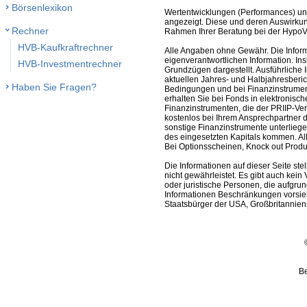
Börsenlexikon
Wertentwicklungen (Performances) un
angezeigt. Diese und deren Auswirkun
Rechner
Rahmen Ihrer Beratung bei der HypoV
HVB-Kaufkraftrechner
Alle Angaben ohne Gewähr. Die Informa
eigenverantwortlichen Information. In
HVB-Investmentrechner
Grundzügen dargestellt. Ausführliche 
aktuellen Jahres- und Halbjahresberic
Haben Sie Fragen?
Bedingungen und bei Finanzinstrument
erhalten Sie bei Fonds in elektronisc
Finanzinstrumenten, die der PRIIP-Ver
kostenlos bei Ihrem Ansprechpartner 
sonstige Finanzinstrumente unterlieg
des eingesetzten Kapitals kommen. All
Bei Optionsscheinen, Knock out Produk
Die Informationen auf dieser Seite s
nicht gewährleistet. Es gibt auch kein 
oder juristische Personen, die aufgru
Informationen Beschränkungen vorsieh
Staatsbürger der USA, Großbritanniens
Be