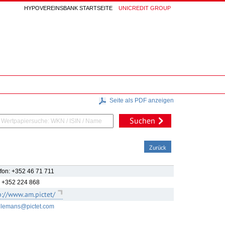
HYPOVEREINSBANK STARTSEITE
UNICREDIT GROUP
Seite als PDF anzeigen
Suchen
Zurück
fon: +352 46 71 711
: +352 224 868
p://www.am.pictet/
llemans@pictet.com