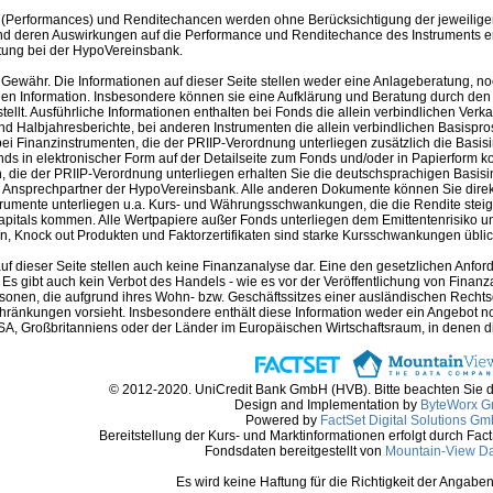
(Performances) und Renditechancen werden ohne Berücksichtigung der jeweilige
nd deren Auswirkungen auf die Performance und Renditechance des Instruments erh
tung bei der HypoVereinsbank.
Gewähr. Die Informationen auf dieser Seite stellen weder eine Anlageberatung, no
en Information. Insbesondere können sie eine Aufklärung und Beratung durch den B
llt. Ausführliche Informationen enthalten bei Fonds die allein verbindlichen Ver
nd Halbjahresberichte, bei anderen Instrumenten die allein verbindlichen Basispr
i Finanzinstrumenten, die der PRIIP-Verordnung unterliegen zusätzlich die Basis
nds in elektronischer Form auf der Detailseite zum Fonds und/oder in Papierform k
 die der PRIIP-Verordnung unterliegen erhalten Sie die deutschsprachigen Basisin
m Ansprechpartner der HypoVereinsbank. Alle anderen Dokumente können Sie direk
trumente unterliegen u.a. Kurs- und Währungsschwankungen, die die Rendite steig
apitals kommen. Alle Wertpapiere außer Fonds unterliegen dem Emittentenrisiko und
, Knock out Produkten und Faktorzertifikaten sind starke Kursschwankungen üblich 
auf dieser Seite stellen auch keine Finanzanalyse dar. Eine den gesetzlichen A
. Es gibt auch kein Verbot des Handels - wie es vor der Veröffentlichung von Finanzan
rsonen, die aufgrund ihres Wohn- bzw. Geschäftssitzes einer ausländischen Rechtso
hränkungen vorsieht. Insbesondere enthält diese Information weder ein Angebot 
A, Großbritanniens oder der Länder im Europäischen Wirtschaftsraum, in denen die 
© 2012-2020. UniCredit Bank GmbH (HVB). Bitte beachten Sie 
Design and Implementation by
ByteWorx 
Powered by
FactSet Digital Solutions G
Bereitstellung der Kurs- und Marktinformationen erfolgt durch Fac
Fondsdaten bereitgestellt von
Mountain-View D
Es wird keine Haftung für die Richtigkeit der Anga