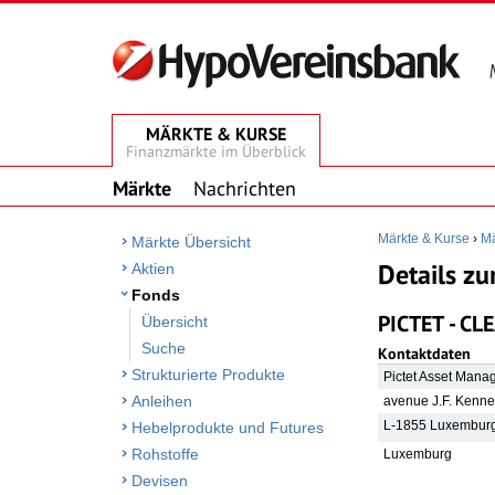
MÄRKTE & KURSE
Finanzmärkte im Überblick
Märkte
Nachrichten
Märkte & Kurse
›
Mä
Märkte Übersicht
Details zu
Aktien
Fonds
PICTET - CL
Übersicht
Suche
Kontaktdaten
Strukturierte Produkte
Pictet Asset Mana
Anleihen
avenue J.F. Kenn
L-1855 Luxembur
Hebelprodukte und Futures
Rohstoffe
Luxemburg
Devisen