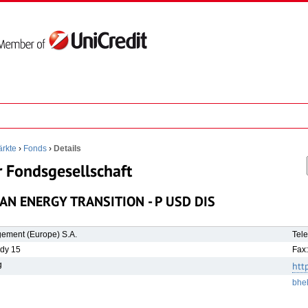
rkte
›
Fonds
›
Details
r Fondsgesellschaft
EAN ENERGY TRANSITION - P USD DIS
gement (Europe) S.A.
Tele
edy 15
Fax
g
htt
bhe