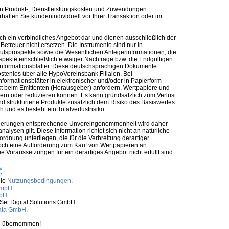
n Produkt-, Dienstleistungskosten und Zuwendungen
alten Sie kundenindividuell vor Ihrer Transaktion oder im
ch ein verbindliches Angebot dar und dienen ausschließlich der
etreuer nicht ersetzen. Die Instrumente sind nur in
kaufsprospekte sowie die Wesentlichen Anlegerinformationen, die
ospekte einschließlich etwaiger Nachträge bzw. die Endgültigen
informationsblätter. Diese deutschsprachigen Dokumente
ostenlos über alle HypoVereinsbank Filialen. Bei
formationsblätter in elektronischer und/oder in Papierform
t beim Emittenten (Herausgeber) anfordern. Wertpapiere und
ern oder reduzieren können. Es kann grundsätzlich zum Verlust
 strukturierte Produkte zusätzlich dem Risiko des Basiswertes.
und es besteht ein Totalverlustrisiko.
nforderungen entsprechende Unvoreingenommenheit wird daher
alysen gilt. Diese Information richtet sich nicht an natürliche
rdnung unterliegen, die für die Verbreitung derartiger
noch eine Aufforderung zum Kauf von Wertpapieren an
Voraussetzungen für ein derartiges Angebot nicht erfüllt sind.
die
Nutzungsbedingungen
.
GmbH
.
mbH
.
tSet Digital Solutions GmbH.
ata GmbH
.
ben übernommen!