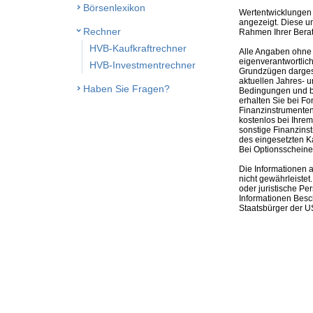
Börsenlexikon
Wertentwicklungen 
angezeigt. Diese u
Rechner
Rahmen Ihrer Bera
HVB-Kaufkraftrechner
Alle Angaben ohne 
eigenverantwortlich
HVB-Investmentrechner
Grundzügen dargeste
aktuellen Jahres- u
Haben Sie Fragen?
Bedingungen und be
erhalten Sie bei Fo
Finanzinstrumenten,
kostenlos bei Ihre
sonstige Finanzins
des eingesetzten K
Bei Optionsscheinen
Die Informationen 
nicht gewährleistet
oder juristische Pe
Informationen Besc
Staatsbürger der US