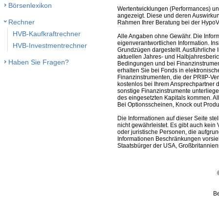
Börsenlexikon
Wertentwicklungen (Performances) un
angezeigt. Diese und deren Auswirkun
Rechner
Rahmen Ihrer Beratung bei der HypoV
HVB-Kaufkraftrechner
Alle Angaben ohne Gewähr. Die Informa
eigenverantwortlichen Information. In
HVB-Investmentrechner
Grundzügen dargestellt. Ausführliche 
aktuellen Jahres- und Halbjahresberic
Haben Sie Fragen?
Bedingungen und bei Finanzinstrument
erhalten Sie bei Fonds in elektronisc
Finanzinstrumenten, die der PRIIP-Ver
kostenlos bei Ihrem Ansprechpartner 
sonstige Finanzinstrumente unterlieg
des eingesetzten Kapitals kommen. All
Bei Optionsscheinen, Knock out Produk
Die Informationen auf dieser Seite s
nicht gewährleistet. Es gibt auch kein 
oder juristische Personen, die aufgru
Informationen Beschränkungen vorsieh
Staatsbürger der USA, Großbritanniens
Be