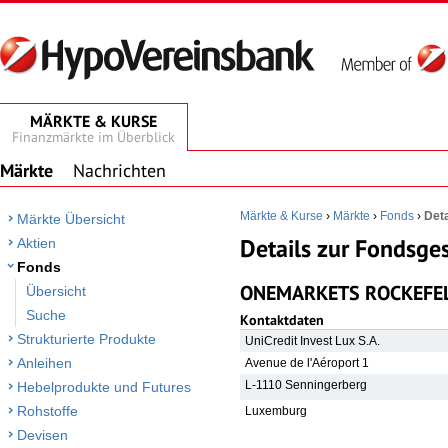
MÄRKTE & KURSE
Finanzmärkte im Überblick
Märkte
Nachrichten
Märkte & Kurse
›
Märkte
›
Fonds
›
Deta
Märkte Übersicht
Details zur Fondsges
Aktien
Fonds
ONEMARKETS ROCKEFELL
Übersicht
Suche
Kontaktdaten
Strukturierte Produkte
UniCredit Invest Lux S.A.
Anleihen
Avenue de l'Aéroport 1
L-1110 Senningerberg
Hebelprodukte und Futures
Rohstoffe
Luxemburg
Devisen