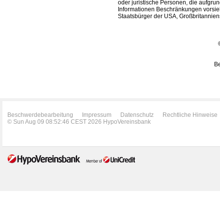
oder juristische Personen, die aufgru
Informationen Beschränkungen vorsieh
Staatsbürger der USA, Großbritanniens
Be
Beschwerdebearbeitung
Impressum
Datenschutz
Rechtliche Hinweise
© Sun Aug 09 08:52:46 CEST 2026 HypoVereinsbank