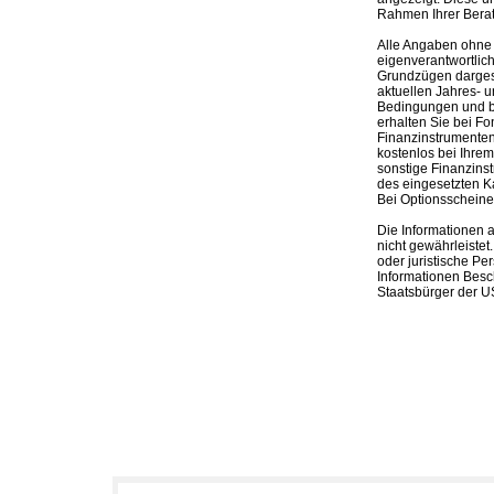
Rahmen Ihrer Bera
Alle Angaben ohne 
eigenverantwortlich
Grundzügen dargeste
aktuellen Jahres- u
Bedingungen und be
erhalten Sie bei Fo
Finanzinstrumenten,
kostenlos bei Ihre
sonstige Finanzins
des eingesetzten K
Bei Optionsscheinen
Die Informationen 
nicht gewährleistet
oder juristische Pe
Informationen Besc
Staatsbürger der US