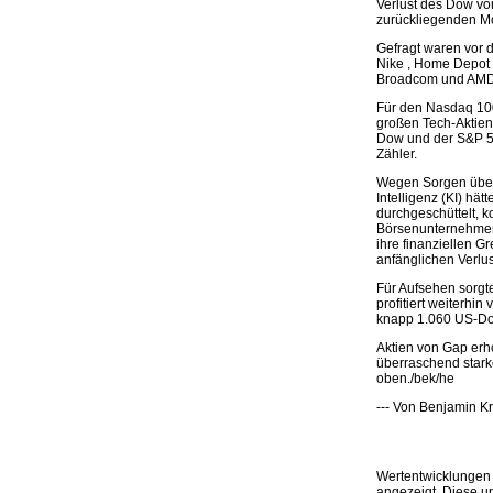
Verlust des Dow vo
zurückliegenden M
Gefragt waren vor 
Nike , Home Depot u
Broadcom und AMD
Für den Nasdaq 100
großen Tech-Aktien 
Dow und der S&P 500
Zähler.
Wegen Sorgen über
Intelligenz (KI) hä
durchgeschüttelt, 
Börsenunternehmens
ihre finanziellen 
anfänglichen Verlus
Für Aufsehen sorgt
profitiert weiterh
knapp 1.060 US-Dol
Aktien von Gap erh
überraschend stark
oben./bek/he
--- Von Benjamin Kr
Wertentwicklungen 
angezeigt. Diese u