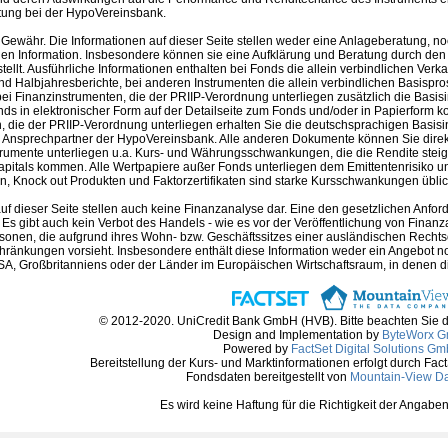
tung bei der HypoVereinsbank.
Gewähr. Die Informationen auf dieser Seite stellen weder eine Anlageberatung, no
en Information. Insbesondere können sie eine Aufklärung und Beratung durch den B
llt. Ausführliche Informationen enthalten bei Fonds die allein verbindlichen Ver
nd Halbjahresberichte, bei anderen Instrumenten die allein verbindlichen Basispr
i Finanzinstrumenten, die der PRIIP-Verordnung unterliegen zusätzlich die Basis
nds in elektronischer Form auf der Detailseite zum Fonds und/oder in Papierform k
 die der PRIIP-Verordnung unterliegen erhalten Sie die deutschsprachigen Basisin
m Ansprechpartner der HypoVereinsbank. Alle anderen Dokumente können Sie direk
trumente unterliegen u.a. Kurs- und Währungsschwankungen, die die Rendite steig
apitals kommen. Alle Wertpapiere außer Fonds unterliegen dem Emittentenrisiko und
, Knock out Produkten und Faktorzertifikaten sind starke Kursschwankungen üblich 
auf dieser Seite stellen auch keine Finanzanalyse dar. Eine den gesetzlichen A
. Es gibt auch kein Verbot des Handels - wie es vor der Veröffentlichung von Finanzan
rsonen, die aufgrund ihres Wohn- bzw. Geschäftssitzes einer ausländischen Rechtso
hränkungen vorsieht. Insbesondere enthält diese Information weder ein Angebot 
A, Großbritanniens oder der Länder im Europäischen Wirtschaftsraum, in denen die 
© 2012-2020. UniCredit Bank GmbH (HVB). Bitte beachten Sie 
Design and Implementation by
ByteWorx 
Powered by
FactSet Digital Solutions G
Bereitstellung der Kurs- und Marktinformationen erfolgt durch Fac
Fondsdaten bereitgestellt von
Mountain-View D
Es wird keine Haftung für die Richtigkeit der Anga