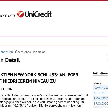
chrichten
›
Übersicht & Top News
n Detail
Enthalten
KTIEN NEW YORK SCHLUSS: ANLEGER
F NIEDRIGEREM NIVEAU ZU
Name
ADVANCED
54 CET 2025
ALPHABET
) - Nach der Schwäche vom Vortag haben die Börsen in den USA
AMAZON.C
 Erholung angesetzt. Der Leitindex Dow Jones Industrial , der am
fangsgewinnen wieder in die Verlustzone gedreht war, stieg um
BROADCO
chloss mit 46.245,41 Punkten. Die Börsenwoche war mit einem