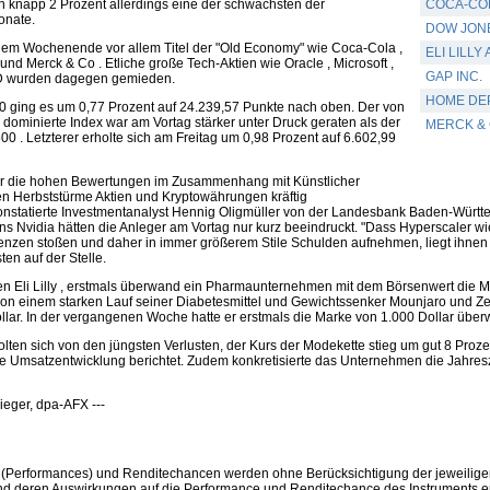
n knapp 2 Prozent allerdings eine der schwächsten der
COCA-CO
onate.
DOW JONE
dem Wochenende vor allem Titel der "Old Economy" wie Coca-Cola ,
ELI LILL
nd Merck & Co . Etliche große Tech-Aktien wie Oracle , Microsoft ,
GAP INC.
 wurden dagegen gemieden.
HOME DEP
 ging es um 0,77 Prozent auf 24.239,57 Punkte nach oben. Der von
dominierte Index war am Vortag stärker unter Druck geraten als der
MERCK & 
 . Letzterer erholte sich am Freitag um 0,98 Prozent auf 6.602,99
 die hohen Bewertungen im Zusammenhang mit Künstlicher
tten Herbststürme Aktien und Kryptowährungen kräftig
konstatierte Investmentanalyst Hennig Oligmüller von der Landesbank Baden-Württ
 Nvidia hätten die Anleger am Vortag nur kurz beeindruckt. "Dass Hyperscaler wie
Grenzen stoßen und daher in immer größerem Stile Schulden aufnehmen, liegt ihnen
ten auf der Stelle.
en Eli Lilly , erstmals überwand ein Pharmaunternehmen mit dem Börsenwert die M
in von einem starken Lauf seiner Diabetesmittel und Gewichtssenker Mounjaro und 
lar. In der vergangenen Woche hatte er erstmals die Marke von 1.000 Dollar übe
olten sich von den jüngsten Verlusten, der Kurs der Modekette stieg um gut 8 Proz
e Umsatzentwicklung berichtet. Zudem konkretisierte das Unternehmen die Jahres
ieger, dpa-AFX ---
(Performances) und Renditechancen werden ohne Berücksichtigung der jeweilige
nd deren Auswirkungen auf die Performance und Renditechance des Instruments erh