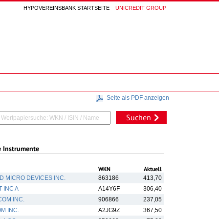
HYPOVEREINSBANK STARTSEITE
UNICREDIT GROUP
Seite als PDF anzeigen
Suchen
e Instrumente
WKN
Aktuell
 MICRO DEVICES INC.
863186
413,70
 INC A
A14Y6F
306,40
OM INC.
906866
237,05
M INC.
A2JG9Z
367,50