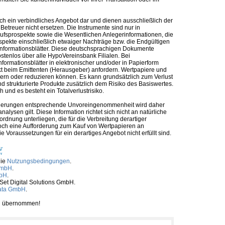
ch ein verbindliches Angebot dar und dienen ausschließlich der
etreuer nicht ersetzen. Die Instrumente sind nur in
kaufsprospekte sowie die Wesentlichen Anlegerinformationen, die
ospekte einschließlich etwaiger Nachträge bzw. die Endgültigen
informationsblätter. Diese deutschsprachigen Dokumente
ostenlos über alle HypoVereinsbank Filialen. Bei
formationsblätter in elektronischer und/oder in Papierform
t beim Emittenten (Herausgeber) anfordern. Wertpapiere und
ern oder reduzieren können. Es kann grundsätzlich zum Verlust
 strukturierte Produkte zusätzlich dem Risiko des Basiswertes.
und es besteht ein Totalverlustrisiko.
nforderungen entsprechende Unvoreingenommenheit wird daher
alysen gilt. Diese Information richtet sich nicht an natürliche
rdnung unterliegen, die für die Verbreitung derartiger
noch eine Aufforderung zum Kauf von Wertpapieren an
Voraussetzungen für ein derartiges Angebot nicht erfüllt sind.
die
Nutzungsbedingungen
.
GmbH
.
mbH
.
tSet Digital Solutions GmbH.
ata GmbH
.
ben übernommen!