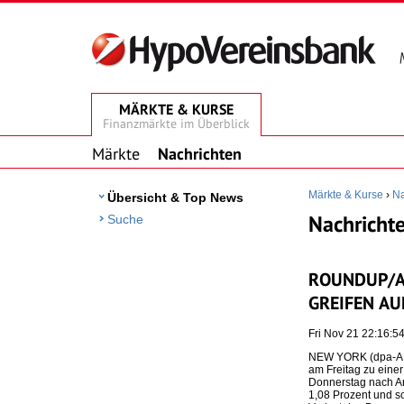
MÄRKTE & KURSE
Finanzmärkte im Überblick
Märkte
Nachrichten
Märkte & Kurse
›
Na
Übersicht & Top News
Nachrichte
Suche
ROUNDUP/A
GREIFEN AU
Fri Nov 21 22:16:
NEW YORK (dpa-AFX
am Freitag zu einer
Donnerstag nach An
1,08 Prozent und s