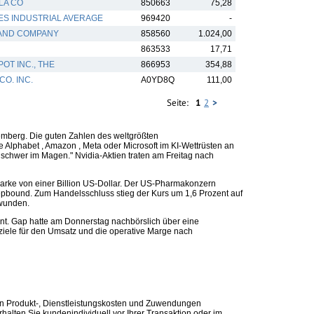
LA CO
850663
75,28
S INDUSTRIAL AVERAGE
969420
-
Y AND COMPANY
858560
1.024,00
863533
17,71
OT INC., THE
866953
354,88
CO. INC.
A0YD8Q
111,00
Seite:
1
2
>
emberg. Die guten Zahlen des weltgrößten
 Alphabet , Amazon , Meta oder Microsoft im KI-Wettrüsten an
 schwer im Magen." Nvidia-Aktien traten am Freitag nach
arke von einer Billion US-Dollar. Der US-Pharmakonzern
Zepbound. Zum Handelsschluss stieg der Kurs um 1,6 Prozent auf
rwunden.
ent. Gap hatte am Donnerstag nachbörslich über eine
ziele für den Umsatz und die operative Marge nach
n Produkt-, Dienstleistungskosten und Zuwendungen
alten Sie kundenindividuell vor Ihrer Transaktion oder im