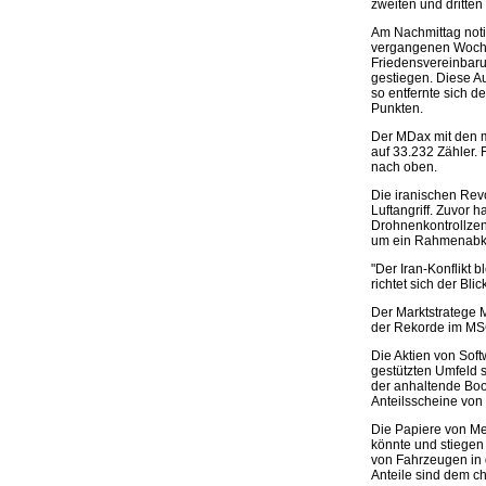
zweiten und dritte
Am Nachmittag noti
vergangenen Woche 
Friedensvereinbaru
gestiegen. Diese A
so entfernte sich 
Punkten.
Der MDax mit den 
auf 33.232 Zähler.
nach oben.
Die iranischen Rev
Luftangriff. Zuvor
Drohnenkontrollzen
um ein Rahmenabkom
"Der Iran-Konflikt 
richtet sich der Bl
Der Marktstratege 
der Rekorde im MSC
Die Aktien von So
gestützten Umfeld 
der anhaltende Boom
Anteilsscheine von 
Die Papiere von Me
könnte und stiegen
von Fahrzeugen in 
Anteile sind dem c