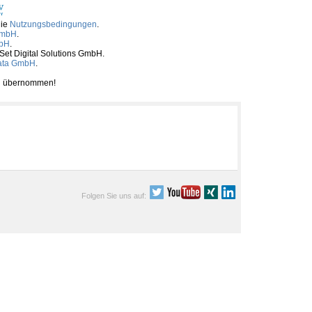
die
Nutzungsbedingungen
.
GmbH
.
mbH
.
tSet Digital Solutions GmbH.
ata GmbH
.
ben übernommen!
Folgen Sie uns auf: