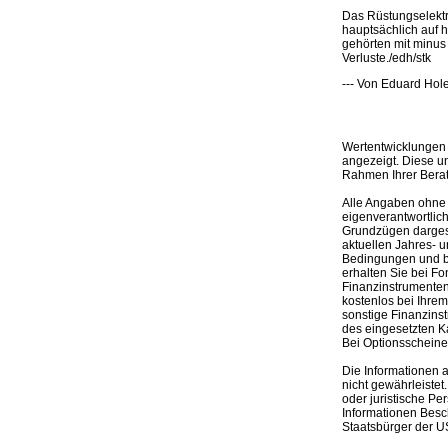
Das Rüstungselektr
hauptsächlich auf 
gehörten mit minus
Verluste./edh/stk
--- Von Eduard Hole
Wertentwicklungen 
angezeigt. Diese u
Rahmen Ihrer Bera
Alle Angaben ohne 
eigenverantwortlich
Grundzügen dargeste
aktuellen Jahres- u
Bedingungen und be
erhalten Sie bei Fo
Finanzinstrumenten,
kostenlos bei Ihre
sonstige Finanzins
des eingesetzten K
Bei Optionsscheinen
Die Informationen 
nicht gewährleistet
oder juristische Pe
Informationen Besc
Staatsbürger der US