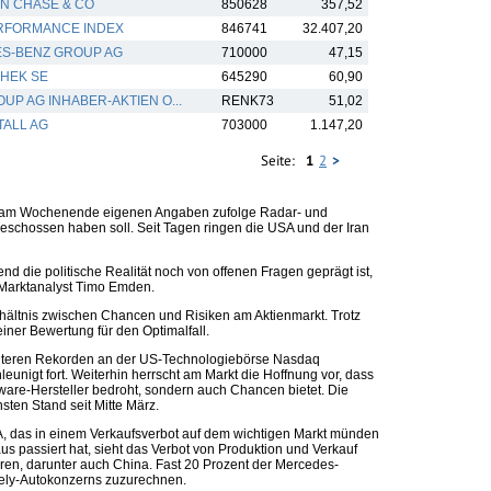
N CHASE & CO
850628
357,52
RFORMANCE INDEX
846741
32.407,20
S-BENZ GROUP AG
710000
47,15
HEK SE
645290
60,90
UP AG INHABER-AKTIEN O...
RENK73
51,02
ALL AG
703000
1.147,20
Seite:
1
2
>
hatte am Wochenende eigenen Angaben zufolge Radar- und
schossen haben soll. Seit Tagen ringen die USA und der Iran
nd die politische Realität noch von offenen Fragen geprägt ist,
e Marktanalyst Timo Emden.
rhältnis zwischen Chancen und Risiken am Aktienmarkt. Trotz
ner Bewertung für den Optimalfall.
eiteren Rekorden an der US-Technologiebörse Nasdaq
nigt fort. Weiterhin herrscht am Markt die Hoffnung vor, dass
tware-Hersteller bedroht, sondern auch Chancen bietet. Die
sten Stand seit Mitte März.
, das in einem Verkaufsverbot auf dem wichtigen Markt münden
 passiert hat, sieht das Verbot von Produktion und Verkauf
ren, darunter auch China. Fast 20 Prozent der Mercedes-
eely-Autokonzerns zuzurechnen.