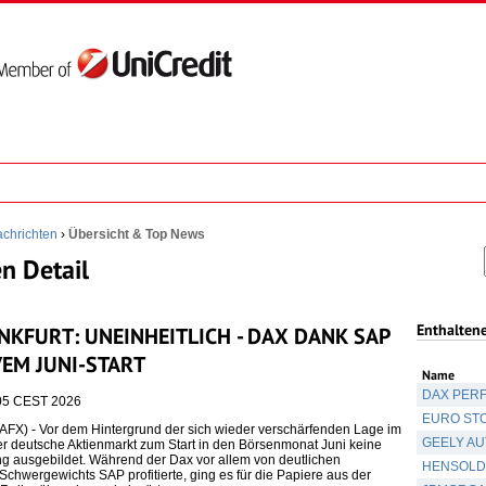
chrichten
›
Übersicht & Top News
n Detail
Enthalten
NKFURT: UNEINHEITLICH - DAX DANK SAP
VEM JUNI-START
Name
DAX PER
:05 CEST 2026
EURO STO
X) - Vor dem Hintergrund der sich wieder verschärfenden Lage im
GEELY AU
r deutsche Aktienmarkt zum Start in den Börsenmonat Juni keine
ung ausgebildet. Während der Dax vor allem von deutlichen
HENSOLDT
chwergewichts SAP profitierte, ging es für die Papiere aus der