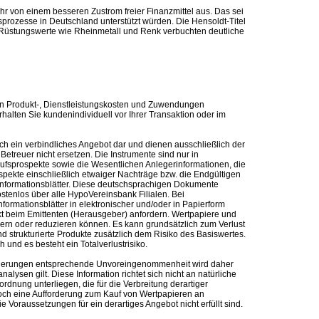
von einem besseren Zustrom freier Finanzmittel aus. Das sei
rozesse in Deutschland unterstützt würden. Die Hensoldt-Titel
 Rüstungswerte wie Rheinmetall und Renk verbuchten deutliche
n Produkt-, Dienstleistungskosten und Zuwendungen
alten Sie kundenindividuell vor Ihrer Transaktion oder im
ch ein verbindliches Angebot dar und dienen ausschließlich der
etreuer nicht ersetzen. Die Instrumente sind nur in
kaufsprospekte sowie die Wesentlichen Anlegerinformationen, die
ospekte einschließlich etwaiger Nachträge bzw. die Endgültigen
informationsblätter. Diese deutschsprachigen Dokumente
ostenlos über alle HypoVereinsbank Filialen. Bei
formationsblätter in elektronischer und/oder in Papierform
t beim Emittenten (Herausgeber) anfordern. Wertpapiere und
ern oder reduzieren können. Es kann grundsätzlich zum Verlust
 strukturierte Produkte zusätzlich dem Risiko des Basiswertes.
und es besteht ein Totalverlustrisiko.
nforderungen entsprechende Unvoreingenommenheit wird daher
alysen gilt. Diese Information richtet sich nicht an natürliche
rdnung unterliegen, die für die Verbreitung derartiger
noch eine Aufforderung zum Kauf von Wertpapieren an
Voraussetzungen für ein derartiges Angebot nicht erfüllt sind.