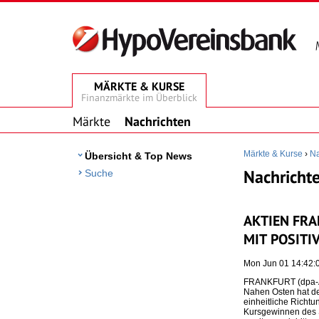
MÄRKTE & KURSE
Finanzmärkte im Überblick
Märkte
Nachrichten
Märkte & Kurse
›
Na
Übersicht & Top News
Nachrichte
Suche
AKTIEN FRA
MIT POSITI
Mon Jun 01 14:42
FRANKFURT (dpa-AF
Nahen Osten hat de
einheitliche Richt
Kursgewinnen des S