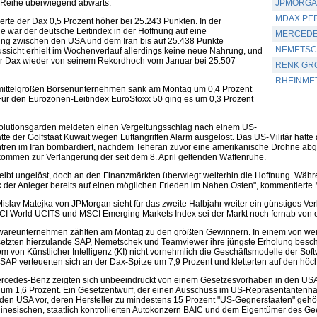
n Reihe überwiegend abwärts.
JPMORGA
MDAX PE
erte der Dax 0,5 Prozent höher bei 25.243 Punkten. In der
war der deutsche Leitindex in der Hoffnung auf eine
MERCEDE
ng zwischen den USA und dem Iran bis auf 25.438 Punkte
NEMETSC
ussicht erhielt im Wochenverlauf allerdings keine neue Nahrung, und
der Dax wieder von seinem Rekordhoch vom Januar bei 25.507
RENK GRO
RHEINMET
mittelgroßen Börsenunternehmen sank am Montag um 0,4 Prozent
 Für den Eurozonen-Leitindex EuroStoxx 50 ging es um 0,3 Prozent
olutionsgarden meldeten einen Vergeltungsschlag nach einem US-
 hatte der Golfstaat Kuwait wegen Luftangriffen Alarm ausgelöst. Das US-Militär 
tren im Iran bombardiert, nachdem Teheran zuvor eine amerikanische Drohne abge
men zur Verlängerung der seit dem 8. April geltenden Waffenruhe.
bleibt ungelöst, doch an den Finanzmärkten überwiegt weiterhin die Hoffnung. Währe
ick der Anleger bereits auf einen möglichen Frieden im Nahen Osten", kommentiert
Mislav Matejka von JPMorgan sieht für das zweite Halbjahr weiter ein günstiges Ve
I World UCITS und MSCI Emerging Markets Index sei der Markt noch fernab von ei
ftwareunternehmen zählten am Montag zu den größten Gewinnern. In einem von w
setzten hierzulande SAP, Nemetschek und Teamviewer ihre jüngste Erholung beschleu
 von Künstlicher Intelligenz (KI) nicht vornehmlich die Geschäftsmodelle der Sof
SAP verteuerten sich an der Dax-Spitze um 7,9 Prozent und kletterten auf den höch
rcedes-Benz zeigten sich unbeeindruckt von einem Gesetzesvorhaben in den USA
 um 1,6 Prozent. Ein Gesetzentwurf, der einen Ausschuss im US-Repräsentantenhaus
den USA vor, deren Hersteller zu mindestens 15 Prozent "US-Gegnerstaaten" gehö
hinesischen, staatlich kontrollierten Autokonzern BAIC und dem Eigentümer des G