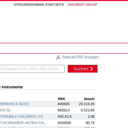
HYPOVEREINSBANK STARTSEITE
UNICREDIT GROUP
Seite als PDF anzeigen
Suchen
e Instrumente
WKN
Aktuell
FORMANCE INDEX
846900
26.319,45
XX 50
965814
6.523,86
TOMOBILE HOLDINGS LTD.
A0CACX
2,08
 AG INHABER-AKTIEN O.N...
HAG000
90,70