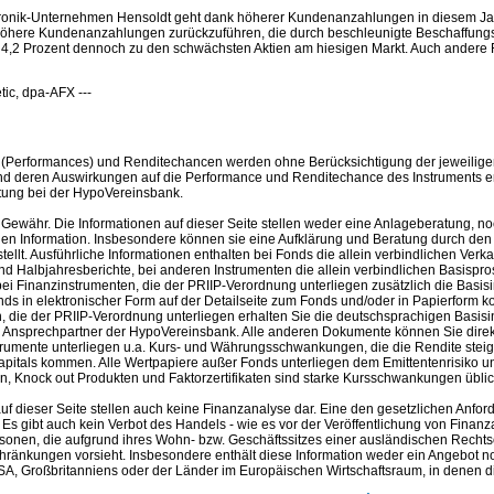
onik-Unternehmen Hensoldt geht dank höherer Kundenanzahlungen in diesem Jahr 
höhere Kundenanzahlungen zurückzuführen, die durch beschleunigte Beschaffungsp
 4,2 Prozent dennoch zu den schwächsten Aktien am hiesigen Markt. Auch andere
tic, dpa-AFX ---
(Performances) und Renditechancen werden ohne Berücksichtigung der jeweilige
nd deren Auswirkungen auf die Performance und Renditechance des Instruments erh
tung bei der HypoVereinsbank.
Gewähr. Die Informationen auf dieser Seite stellen weder eine Anlageberatung, no
en Information. Insbesondere können sie eine Aufklärung und Beratung durch den B
llt. Ausführliche Informationen enthalten bei Fonds die allein verbindlichen Ver
nd Halbjahresberichte, bei anderen Instrumenten die allein verbindlichen Basispr
i Finanzinstrumenten, die der PRIIP-Verordnung unterliegen zusätzlich die Basis
nds in elektronischer Form auf der Detailseite zum Fonds und/oder in Papierform k
 die der PRIIP-Verordnung unterliegen erhalten Sie die deutschsprachigen Basisin
m Ansprechpartner der HypoVereinsbank. Alle anderen Dokumente können Sie direk
trumente unterliegen u.a. Kurs- und Währungsschwankungen, die die Rendite steig
apitals kommen. Alle Wertpapiere außer Fonds unterliegen dem Emittentenrisiko und
, Knock out Produkten und Faktorzertifikaten sind starke Kursschwankungen üblich 
auf dieser Seite stellen auch keine Finanzanalyse dar. Eine den gesetzlichen A
. Es gibt auch kein Verbot des Handels - wie es vor der Veröffentlichung von Finanzan
rsonen, die aufgrund ihres Wohn- bzw. Geschäftssitzes einer ausländischen Rechtso
hränkungen vorsieht. Insbesondere enthält diese Information weder ein Angebot 
A, Großbritanniens oder der Länder im Europäischen Wirtschaftsraum, in denen die 