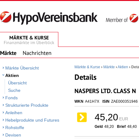
MÄRKTE & KURSE
Finanzmärkte im Überblick
Märkte
Nachrichten
Märkte & Kurse
›
Märkte
›
Aktien
›
Deta
Märkte Übersicht
Details
Aktien
Übersicht
NASPERS LTD. CLASS N
Suche
Fonds
WKN
A41H7X
ISIN
ZAE000351946
Strukturierte Produkte
Anleihen
45,20
EUR
Hebelprodukte und Futures
Geld
48,20
Brief
48,40
Rohstoffe
Devisen