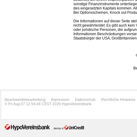
sonstige Finanzinstrumente unterlieg
des eingesetzten Kapitals kommen. All
Bei Optionsscheinen, Knock out Produk
Die Informationen auf dieser Seite s
nicht gewährleistet. Es gibt auch kein 
oder juristische Personen, die aufgru
Informationen Beschränkungen vorsieh
Staatsbürger der USA, Großbritanniens
Be
Beschwerdebearbeitung
Impressum
Datenschutz
Rechtliche Hinweise
© Fri Aug 07 12:59:48 CEST 2026 HypoVereinsbank