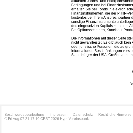
aktuellen Jahres- und Halbjahresberic
Bedingungen und bei Finanzinstrument
erhalten Sie bei Fonds in elektronisc
Finanzinstrumenten, die der PRIIP-Ver
kostenlos bei Ihrem Ansprechpartner 
sonstige Finanzinstrumente unterlieg
des eingesetzten Kapitals kommen. All
Bei Optionsscheinen, Knock out Produk
Die Informationen auf dieser Seite s
nicht gewährleistet. Es gibt auch kein 
oder juristische Personen, die aufgru
Informationen Beschränkungen vorsieh
Staatsbürger der USA, Großbritanniens
Be
Beschwerdebearbeitung
Impressum
Datenschutz
Rechtliche Hinweise
© Fri Aug 07 21:17:10 CEST 2026 HypoVereinsbank