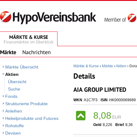
MÄRKTE & KURSE
Finanzmärkte im Überblick
Märkte
Nachrichten
Märkte & Kurse
›
Märkte
›
Aktien
›
Deta
Märkte Übersicht
Details
Aktien
Übersicht
AIA GROUP LIMITED
Suche
Fonds
WKN
A1C7F3
ISIN
HK0000069689
Strukturierte Produkte
Anleihen
8,08
EUR
Hebelprodukte und Futures
Geld
8,226
Brief
8,36
Rohstoffe
Devisen