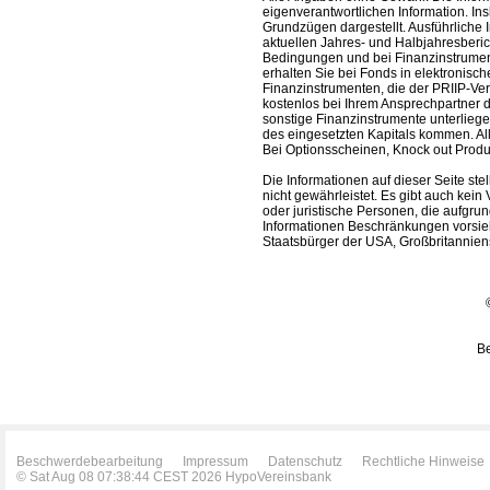
eigenverantwortlichen Information. In
Grundzügen dargestellt. Ausführliche 
aktuellen Jahres- und Halbjahresberic
Bedingungen und bei Finanzinstrument
erhalten Sie bei Fonds in elektronisc
Finanzinstrumenten, die der PRIIP-Ver
kostenlos bei Ihrem Ansprechpartner 
sonstige Finanzinstrumente unterlieg
des eingesetzten Kapitals kommen. All
Bei Optionsscheinen, Knock out Produk
Die Informationen auf dieser Seite s
nicht gewährleistet. Es gibt auch kein 
oder juristische Personen, die aufgru
Informationen Beschränkungen vorsieh
Staatsbürger der USA, Großbritanniens
Be
Beschwerdebearbeitung
Impressum
Datenschutz
Rechtliche Hinweise
© Sat Aug 08 07:38:44 CEST 2026 HypoVereinsbank