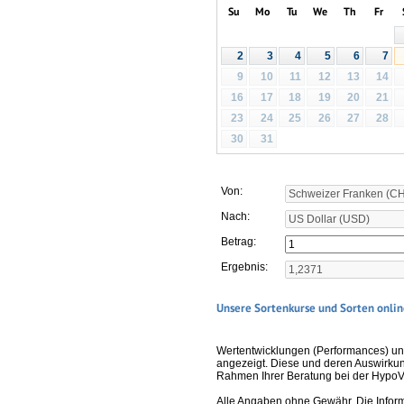
Su
Mo
Tu
We
Th
Fr
2
3
4
5
6
7
9
10
11
12
13
14
16
17
18
19
20
21
23
24
25
26
27
28
30
31
Von:
Nach:
Betrag:
Ergebnis:
Unsere Sortenkurse und Sorten onlin
Wertentwicklungen (Performances) un
angezeigt. Diese und deren Auswirkun
Rahmen Ihrer Beratung bei der HypoV
Alle Angaben ohne Gewähr. Die Informa