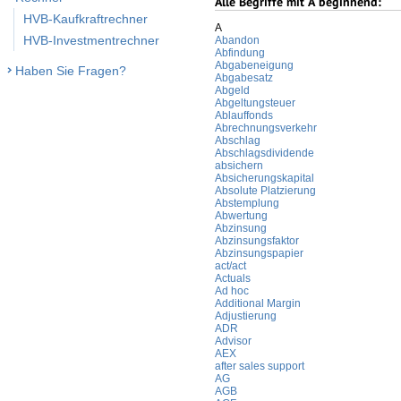
Alle Begriffe mit
A
beginnend:
HVB-Kaufkraftrechner
A
HVB-Investmentrechner
Abandon
Abfindung
Abgabeneigung
Haben Sie Fragen?
Abgabesatz
Abgeld
Abgeltungsteuer
Ablauffonds
Abrechnungsverkehr
Abschlag
Abschlagsdividende
absichern
Absicherungskapital
Absolute Platzierung
Abstemplung
Abwertung
Abzinsung
Abzinsungsfaktor
Abzinsungspapier
act/act
Actuals
Ad hoc
Additional Margin
Adjustierung
ADR
Advisor
AEX
after sales support
AG
AGB