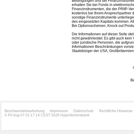
Bedingungen und bei Finanzinstrument
erhalten Sie bei Fonds in elektronisc
Finanzinstrumenten, die der PRIIP-Ver
kostenlos bei Ihrem Ansprechpartner 
sonstige Finanzinstrumente unterlieg
des eingesetzten Kapitals kommen. All
Bei Optionsscheinen, Knock out Produk
Die Informationen auf dieser Seite s
nicht gewährleistet. Es gibt auch kein 
oder juristische Personen, die aufgru
Informationen Beschränkungen vorsieh
Staatsbürger der USA, Großbritanniens
Be
Beschwerdebearbeitung
Impressum
Datenschutz
Rechtliche Hinweise
© Fri Aug 07 01:17:14 CEST 2026 HypoVereinsbank