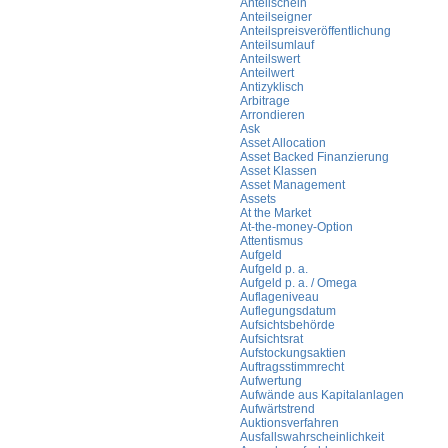
Anteilschein
Anteilseigner
Anteilspreisveröffentlichung
Anteilsumlauf
Anteilswert
Anteilwert
Antizyklisch
Arbitrage
Arrondieren
Ask
Asset Allocation
Asset Backed Finanzierung
Asset Klassen
Asset Management
Assets
At the Market
At-the-money-Option
Attentismus
Aufgeld
Aufgeld p. a.
Aufgeld p. a. / Omega
Auflageniveau
Auflegungsdatum
Aufsichtsbehörde
Aufsichtsrat
Aufstockungsaktien
Auftragsstimmrecht
Aufwertung
Aufwände aus Kapitalanlagen
Aufwärtstrend
Auktionsverfahren
Ausfallswahrscheinlichkeit