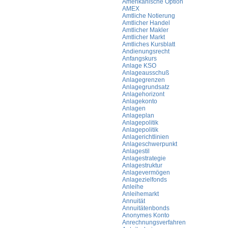
Amerikanische Option
AMEX
Amtliche Notierung
Amtlicher Handel
Amtlicher Makler
Amtlicher Markt
Amtliches Kursblatt
Andienungsrecht
Anfangskurs
Anlage KSO
Anlageausschuß
Anlagegrenzen
Anlagegrundsatz
Anlagehorizont
Anlagekonto
Anlagen
Anlageplan
Anlagepolitik
Anlagepolitik
Anlagerichtlinien
Anlageschwerpunkt
Anlagestil
Anlagestrategie
Anlagestruktur
Anlagevermögen
Anlagezielfonds
Anleihe
Anleihemarkt
Annuität
Annuitätenbonds
Anonymes Konto
Anrechnungsverfahren