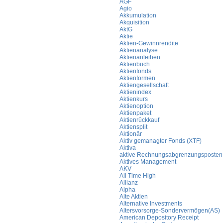
AGF
Agio
Akkumulation
Akquisition
AktG
Aktie
Aktien-Gewinnrendite
Aktienanalyse
Aktienanleihen
Aktienbuch
Aktienfonds
Aktienformen
Aktiengesellschaft
Aktienindex
Aktienkurs
Aktienoption
Aktienpaket
Aktienrückkauf
Aktiensplit
Aktionär
Aktiv gemanagter Fonds (XTF)
Aktiva
aktive Rechnungsabgrenzungsposten
Aktives Management
AKV
All Time High
Allianz
Alpha
Alte Aktien
Alternative Investments
Altersvorsorge-Sondervermögen(AS)
American Depository Receipt