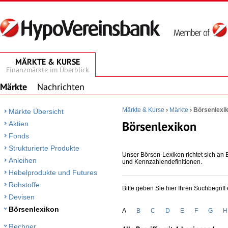
MÄRKTE & KURSE
Finanzmärkte im Überblick
Märkte
Nachrichten
Märkte & Kurse
›
Märkte
›
Börsenlexi
Märkte Übersicht
Börsenlexikon
Aktien
Fonds
Strukturierte Produkte
Unser Börsen-Lexikon richtet sich an E
Anleihen
und Kennzahlendefinitionen.
Hebelprodukte und Futures
Rohstoffe
Bitte geben Sie hier Ihren Suchbegriff 
Devisen
Börsenlexikon
A
B
C
D
E
F
G
H
Rechner