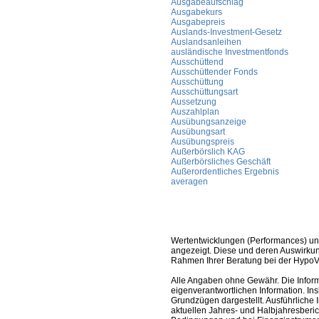
Ausgabeaufschlag
Ausgabekurs
Ausgabepreis
Auslands-Investment-Gesetz
Auslandsanleihen
ausländische Investmentfonds
Ausschüttend
Ausschüttender Fonds
Ausschüttung
Ausschüttungsart
Aussetzung
Auszahlplan
Ausübungsanzeige
Ausübungsart
Ausübungspreis
Außerbörslich KAG
Außerbörsliches Geschäft
Außerordentliches Ergebnis
averagen
Wertentwicklungen (Performances) un
angezeigt. Diese und deren Auswirkun
Rahmen Ihrer Beratung bei der HypoV
Alle Angaben ohne Gewähr. Die Informa
eigenverantwortlichen Information. In
Grundzügen dargestellt. Ausführliche 
aktuellen Jahres- und Halbjahresberic