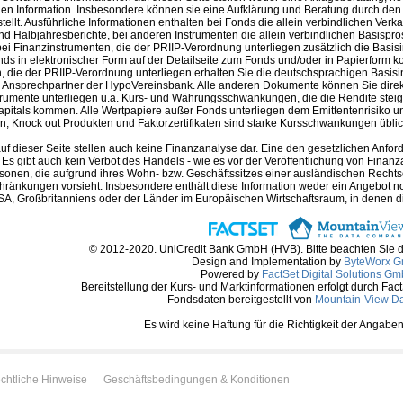
en Information. Insbesondere können sie eine Aufklärung und Beratung durch den B
llt. Ausführliche Informationen enthalten bei Fonds die allein verbindlichen Ver
nd Halbjahresberichte, bei anderen Instrumenten die allein verbindlichen Basispr
i Finanzinstrumenten, die der PRIIP-Verordnung unterliegen zusätzlich die Basis
nds in elektronischer Form auf der Detailseite zum Fonds und/oder in Papierform k
 die der PRIIP-Verordnung unterliegen erhalten Sie die deutschsprachigen Basisin
m Ansprechpartner der HypoVereinsbank. Alle anderen Dokumente können Sie direk
trumente unterliegen u.a. Kurs- und Währungsschwankungen, die die Rendite steig
apitals kommen. Alle Wertpapiere außer Fonds unterliegen dem Emittentenrisiko und
, Knock out Produkten und Faktorzertifikaten sind starke Kursschwankungen üblich 
auf dieser Seite stellen auch keine Finanzanalyse dar. Eine den gesetzlichen A
. Es gibt auch kein Verbot des Handels - wie es vor der Veröffentlichung von Finanzan
rsonen, die aufgrund ihres Wohn- bzw. Geschäftssitzes einer ausländischen Rechtso
hränkungen vorsieht. Insbesondere enthält diese Information weder ein Angebot 
A, Großbritanniens oder der Länder im Europäischen Wirtschaftsraum, in denen die 
© 2012-2020. UniCredit Bank GmbH (HVB). Bitte beachten Sie 
Design and Implementation by
ByteWorx 
Powered by
FactSet Digital Solutions G
Bereitstellung der Kurs- und Marktinformationen erfolgt durch Fac
Fondsdaten bereitgestellt von
Mountain-View D
Es wird keine Haftung für die Richtigkeit der Anga
chtliche Hinweise
Geschäftsbedingungen & Konditionen