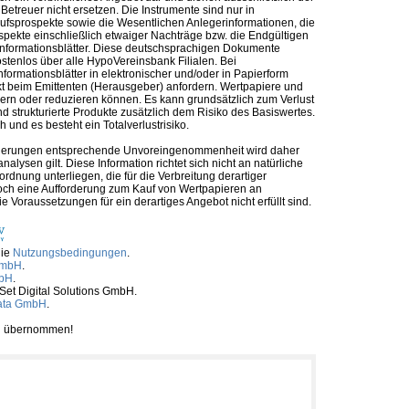
etreuer nicht ersetzen. Die Instrumente sind nur in
kaufsprospekte sowie die Wesentlichen Anlegerinformationen, die
ospekte einschließlich etwaiger Nachträge bzw. die Endgültigen
informationsblätter. Diese deutschsprachigen Dokumente
ostenlos über alle HypoVereinsbank Filialen. Bei
formationsblätter in elektronischer und/oder in Papierform
t beim Emittenten (Herausgeber) anfordern. Wertpapiere und
ern oder reduzieren können. Es kann grundsätzlich zum Verlust
 strukturierte Produkte zusätzlich dem Risiko des Basiswertes.
und es besteht ein Totalverlustrisiko.
nforderungen entsprechende Unvoreingenommenheit wird daher
alysen gilt. Diese Information richtet sich nicht an natürliche
rdnung unterliegen, die für die Verbreitung derartiger
noch eine Aufforderung zum Kauf von Wertpapieren an
Voraussetzungen für ein derartiges Angebot nicht erfüllt sind.
die
Nutzungsbedingungen
.
GmbH
.
mbH
.
tSet Digital Solutions GmbH.
ata GmbH
.
ben übernommen!