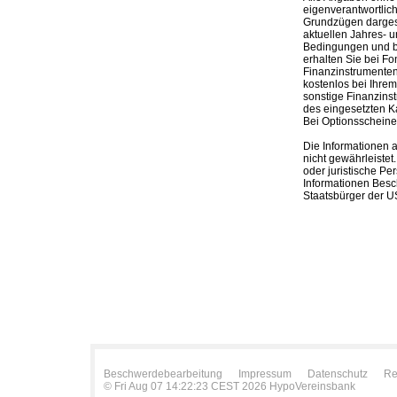
eigenverantwortlich
Grundzügen dargeste
aktuellen Jahres- u
Bedingungen und be
erhalten Sie bei Fo
Finanzinstrumenten,
kostenlos bei Ihre
sonstige Finanzins
des eingesetzten K
Bei Optionsscheinen
Die Informationen 
nicht gewährleistet
oder juristische Pe
Informationen Besc
Staatsbürger der US
Beschwerdebearbeitung
Impressum
Datenschutz
Re
© Fri Aug 07 14:22:23 CEST 2026 HypoVereinsbank