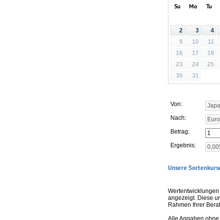
Su
Mo
Tu
2
3
4
9
10
11
16
17
18
23
24
25
30
31
Von:
Nach:
Betrag:
Ergebnis:
Unsere Sortenkurse
Wertentwicklungen 
angezeigt. Diese u
Rahmen Ihrer Bera
Alle Angaben ohne 