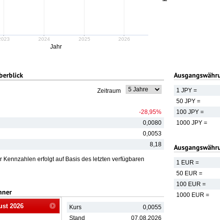
2023
2024
2025
2026
Jahr
berblick
Ausgangswährun
1 JPY =
Zeitraum
50 JPY =
-28,95%
100 JPY =
0,0080
1000 JPY =
0,0053
8,18
Ausgangswähru
 Kennzahlen erfolgt auf Basis des letzten verfügbaren
1 EUR =
50 EUR =
100 EUR =
hner
1000 EUR =
ust
2026
Kurs
0,0055
Stand
07.08.2026