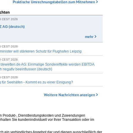
Praktische Umrechnungstabellen zum Mitnehmen
ichten
43 CEST 2026
 AG (deutsch)
mehr
06 CEST 2026
nister will stärkeren Schutz für Flughafen Leipzig
30 CEST 2026
rdewetten.de AG: Einmalige Sondereffekte werden EBITDA
 negativ beeinflussen (deutsch)
46 CEST 2026
g für Seehäfen - Kommt es zu einer Einigung?
Weitere Nachrichten anzeigen
n Produkt-, Dienstleistungskosten und Zuwendungen
alten Sie kundenindividuell vor Ihrer Transaktion oder im
ch ein verbindliches Angebot dar und dienen ausschließlich der