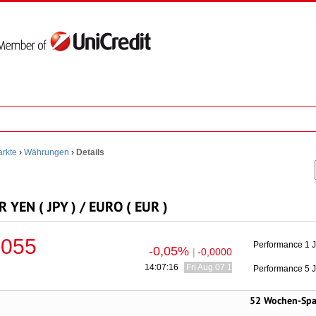
rkte
›
Währungen
›
Details
 YEN ( JPY ) / EURO ( EUR )
0055
Performance 1 
-0,05%
|
-0,0000
14:07:16
Fri Aug 07 16:07:16 CEST 2026
Performance 5 
52 Wochen-Sp