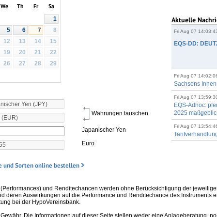
We
Th
Fr
Sa
Aktuelle Nachr
1
8
5
6
7
Fri Aug 07 14:03:
12
13
14
15
EQS-DD: DEUTZ
19
20
21
22
26
27
28
29
Fri Aug 07 14:02:
Sachsens Innenmi
Fri Aug 07 13:59:
EQS-Adhoc: pfe
2025 maßgeblich
Währungen tauschen
Fri Aug 07 13:54:
Japanischer Yen
Tarifverhandlun
Euro
 und Sorten online bestellen
(Performances) und Renditechancen werden ohne Berücksichtigung der jeweilige
nd deren Auswirkungen auf die Performance und Renditechance des Instruments erh
tung bei der HypoVereinsbank.
Gewähr. Die Informationen auf dieser Seite stellen weder eine Anlageberatung, no