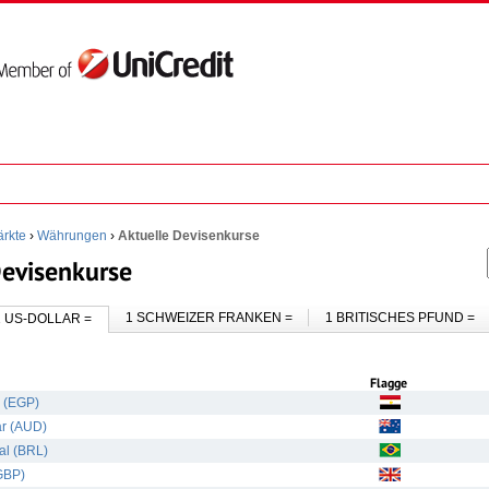
rkte
›
Währungen
›
Aktuelle Devisenkurse
Devisenkurse
1 SCHWEIZER FRANKEN =
1 BRITISCHES PFUND =
1 US-DOLLAR =
Flagge
d (EGP)
ar (AUD)
al (BRL)
(GBP)