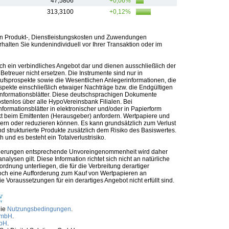
47,5806
+0,06%
313,3100
+0,12%
n Produkt-, Dienstleistungskosten und Zuwendungen
alten Sie kundenindividuell vor Ihrer Transaktion oder im
ch ein verbindliches Angebot dar und dienen ausschließlich der
etreuer nicht ersetzen. Die Instrumente sind nur in
kaufsprospekte sowie die Wesentlichen Anlegerinformationen, die
ospekte einschließlich etwaiger Nachträge bzw. die Endgültigen
informationsblätter. Diese deutschsprachigen Dokumente
ostenlos über alle HypoVereinsbank Filialen. Bei
formationsblätter in elektronischer und/oder in Papierform
t beim Emittenten (Herausgeber) anfordern. Wertpapiere und
ern oder reduzieren können. Es kann grundsätzlich zum Verlust
 strukturierte Produkte zusätzlich dem Risiko des Basiswertes.
und es besteht ein Totalverlustrisiko.
nforderungen entsprechende Unvoreingenommenheit wird daher
alysen gilt. Diese Information richtet sich nicht an natürliche
rdnung unterliegen, die für die Verbreitung derartiger
noch eine Aufforderung zum Kauf von Wertpapieren an
Voraussetzungen für ein derartiges Angebot nicht erfüllt sind.
die
Nutzungsbedingungen
.
GmbH
.
mbH
.