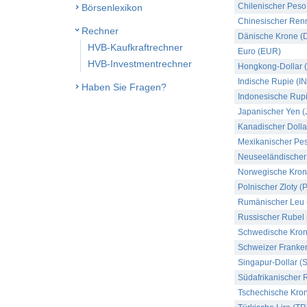
Chilenischer Peso
Börsenlexikon
Chinesischer Ren
Rechner
Dänische Krone (
HVB-Kaufkraftrechner
Euro (EUR)
HVB-Investmentrechner
Hongkong-Dollar 
Indische Rupie (I
Haben Sie Fragen?
Indonesische Rupi
Japanischer Yen (
Kanadischer Dolla
Mexikanischer Pe
Neuseeländischer 
Norwegische Kron
Polnischer Zloty (
Rumänischer Leu
Russischer Rubel
Schwedische Kron
Schweizer Franke
Singapur-Dollar (
Südafrikanischer 
Tschechische Kro