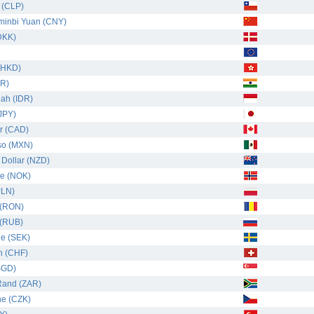
 (CLP)
minbi Yuan (CNY)
DKK)
(HKD)
NR)
ah (IDR)
JPY)
r (CAD)
so (MXN)
Dollar (NZD)
e (NOK)
PLN)
 (RON)
 (RUB)
e (SEK)
n (CHF)
SGD)
Rand (ZAR)
ne (CZK)