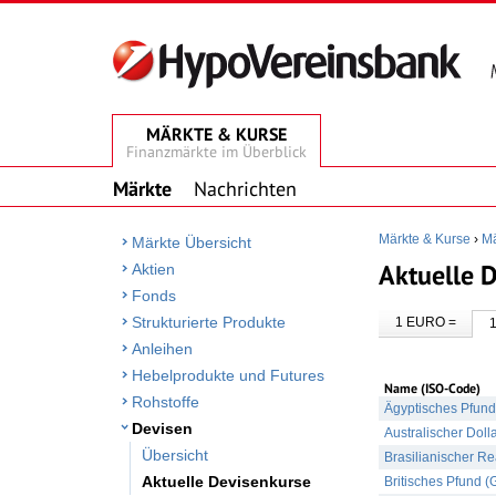
MÄRKTE & KURSE
Finanzmärkte im Überblick
Märkte
Nachrichten
Märkte & Kurse
›
Mä
Märkte Übersicht
Aktuelle 
Aktien
Fonds
Strukturierte Produkte
1 EURO =
Anleihen
Hebelprodukte und Futures
Name (ISO-Code)
Rohstoffe
Ägyptisches Pfun
Devisen
Australischer Doll
Übersicht
Brasilianischer Re
Aktuelle Devisenkurse
Britisches Pfund 