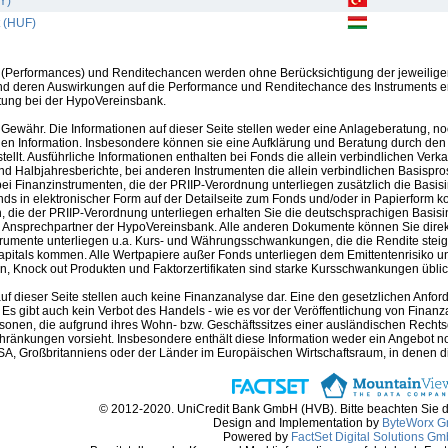
Y)
t (HUF)
(Performances) und Renditechancen werden ohne Berücksichtigung der jeweilige
nd deren Auswirkungen auf die Performance und Renditechance des Instruments erh
tung bei der HypoVereinsbank.
Gewähr. Die Informationen auf dieser Seite stellen weder eine Anlageberatung, no
en Information. Insbesondere können sie eine Aufklärung und Beratung durch den B
llt. Ausführliche Informationen enthalten bei Fonds die allein verbindlichen Ver
nd Halbjahresberichte, bei anderen Instrumenten die allein verbindlichen Basispr
i Finanzinstrumenten, die der PRIIP-Verordnung unterliegen zusätzlich die Basis
nds in elektronischer Form auf der Detailseite zum Fonds und/oder in Papierform k
 die der PRIIP-Verordnung unterliegen erhalten Sie die deutschsprachigen Basisin
m Ansprechpartner der HypoVereinsbank. Alle anderen Dokumente können Sie direk
trumente unterliegen u.a. Kurs- und Währungsschwankungen, die die Rendite steig
apitals kommen. Alle Wertpapiere außer Fonds unterliegen dem Emittentenrisiko und
, Knock out Produkten und Faktorzertifikaten sind starke Kursschwankungen üblich 
auf dieser Seite stellen auch keine Finanzanalyse dar. Eine den gesetzlichen A
. Es gibt auch kein Verbot des Handels - wie es vor der Veröffentlichung von Finanzan
rsonen, die aufgrund ihres Wohn- bzw. Geschäftssitzes einer ausländischen Rechtso
hränkungen vorsieht. Insbesondere enthält diese Information weder ein Angebot 
A, Großbritanniens oder der Länder im Europäischen Wirtschaftsraum, in denen die 
© 2012-2020. UniCredit Bank GmbH (HVB). Bitte beachten Sie 
Design and Implementation by
ByteWorx 
Powered by
FactSet Digital Solutions G