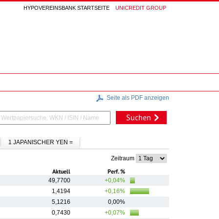
HYPOVEREINSBANK STARTSEITE
UNICREDIT GROUP
Seite als PDF anzeigen
Suchen
1 JAPANISCHER YEN =
Zeitraum
Aktuell
Perf. %
49,7700
+0,04%
1,4194
+0,16%
5,1216
0,00%
0,7430
+0,07%