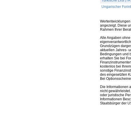
Türkische Lira (TR
Ungarischer Forin
Wertentwicklungen 
angezeigt. Diese u
Rahmen Ihrer Bera
Alle Angaben ohne 
eigenverantwortlich
Grundzügen dargeste
aktuellen Jahres- u
Bedingungen und be
erhalten Sie bei Fo
Finanzinstrumenten,
kostenlos bei Ihre
sonstige Finanzins
des eingesetzten K
Bei Optionsscheinen
Die Informationen 
nicht gewährleistet
oder juristische Pe
Informationen Besc
Staatsbürger der US