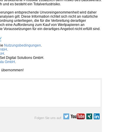
und es besteht ein Totalverlustrisiko.
nforderungen entsprechende Unvoreingenommenheit wird daher
alysen gilt. Diese Information richtet sich nicht an natürliche
rdnung unterliegen, die für die Verbreitung derartiger
noch eine Aufforderung zum Kauf von Wertpapieren an
Voraussetzungen für ein derartiges Angebot nicht erfüllt sind.
die
Nutzungsbedingungen
.
GmbH
.
mbH
.
tSet Digital Solutions GmbH.
ata GmbH
.
ben übernommen!
Folgen Sie uns auf: