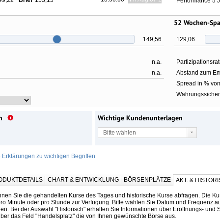
49,22
Brief
153,15
Performance 5 
52 Wochen-Sp
149,56
129,06
n.a.
Partizipationsra
n.a.
Abstand zum Em
Spread in % vom
Währungssicher
n
Wichtige Kundenunterlagen
Bitte wählen
e Erklärungen zu wichtigen Begriffen
ODUKTDETAILS
CHART & ENTWICKLUNG
BÖRSENPLÄTZE
AKT. & HISTOR
nnen Sie die gehandelten Kurse des Tages und historische Kurse abfragen. Die Kur
 pro Minute oder pro Stunde zur Verfügung. Bitte wählen Sie Datum und Frequenz a
n. Bei der Auswahl "Historisch" erhalten Sie Informationen über Eröffnungs- und S
über das Feld "Handelsplatz" die von Ihnen gewünschte Börse aus.