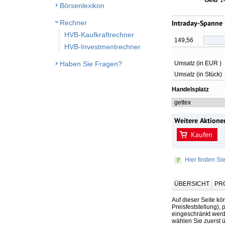
Geld
1
Börsenlexikon
Rechner
Intraday-Spanne
HVB-Kaufkraftrechner
149,56
HVB-Investmentrechner
Umsatz (in EUR )
Haben Sie Fragen?
Umsatz (in Stück)
Handelsplatz
Weitere Aktione
Kaufen
Hier finden Si
ÜBERSICHT
PR
Auf dieser Seite kö
Preisfeststellung),
eingeschränkt werde
wählen Sie zuerst 