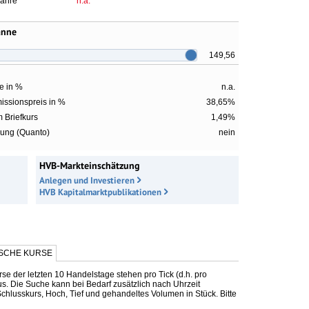
Jahre
n.a.
anne
149,56
te in %
n.a.
issionspreis in %
38,65%
 Briefkurs
1,49%
ung (Quanto)
nein
HVB-Markteinschätzung
Anlegen und Investieren
HVB Kapitalmarktpublikationen
ISCHE KURSE
se der letzten 10 Handelstage stehen pro Tick (d.h. pro
us. Die Suche kann bei Bedarf zusätzlich nach Uhrzeit
chlusskurs, Hoch, Tief und gehandeltes Volumen in Stück. Bitte