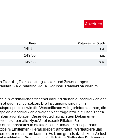
Anzeigen
Kurs
Volumen in Stück
149,56
n.a.
149,56
n.a.
149,56
n.a.
n Produkt-, Dienstleistungskosten und Zuwendungen
alten Sie kundenindividuell vor Ihrer Transaktion oder im
ch ein verbindliches Angebot dar und dienen ausschließlich der
etreuer nicht ersetzen. Die Instrumente sind nur in
kaufsprospekte sowie die Wesentlichen Anlegerinformationen, die
ospekte einschließlich etwaiger Nachträge bzw. die Endgültigen
informationsblätter. Diese deutschsprachigen Dokumente
ostenlos über alle HypoVereinsbank Filialen. Bei
formationsblätter in elektronischer und/oder in Papierform
t beim Emittenten (Herausgeber) anfordern. Wertpapiere und
ern oder reduzieren können. Es kann grundsätzlich zum Verlust
 strukturierte Produkte zusätzlich dem Risiko des Basiswertes.