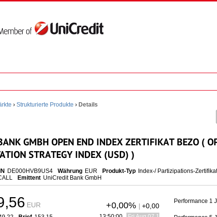
rkte
›
Strukturierte Produkte
›
Details
BANK GMBH OPEN END INDEX ZERTIFIKAT BEZO ( OP
ATION STRATEGY INDEX (USD) )
IN
DE000HVB9US4
Währung
EUR
Produkt-Typ
Index-/ Partizipations-Zertifika
CALL
Emittent
UniCredit Bank GmbH
9,56
Performance 1 
+0,00%
EUR
|
+0,00
13:50:00
Fri Aug 07 15:50:00 CEST 2026