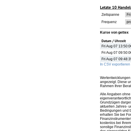
Letzte 10 Handel
Zeitspanne
Frequenz
Kurse von gettex
Datum / Uhrzeit
Fri Aug 07 13:50:
Fri Aug 07 09:50:
Fri Aug 07 09:48:
In CSV exportieren
Wertentwicklungen 
angezeigt. Diese u
Rahmen Ihrer Bera
Alle Angaben ohne 
eigenverantwortlich
Grundzügen dargeste
aktuellen Jahres- u
Bedingungen und be
erhalten Sie bei Fo
Finanzinstrumenten,
kostenlos bei Ihre
sonstige Finanzins
des eingesetzten K