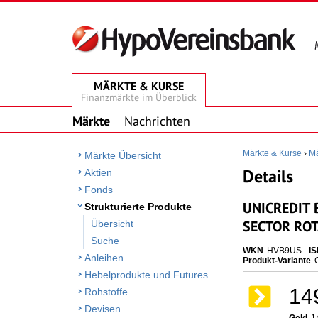
MÄRKTE & KURSE
Finanzmärkte im Überblick
Märkte
Nachrichten
Märkte & Kurse
›
Mä
Märkte Übersicht
Details
Aktien
Fonds
UNICREDIT 
Strukturierte Produkte
SECTOR ROT
Übersicht
Suche
WKN
HVB9US
IS
Anleihen
Produkt-Variante
Hebelprodukte und Futures
14
Rohstoffe
Devisen