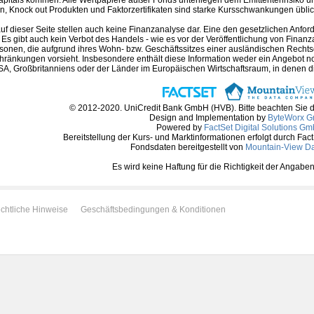
, Knock out Produkten und Faktorzertifikaten sind starke Kursschwankungen üblich 
auf dieser Seite stellen auch keine Finanzanalyse dar. Eine den gesetzlichen A
. Es gibt auch kein Verbot des Handels - wie es vor der Veröffentlichung von Finanzan
rsonen, die aufgrund ihres Wohn- bzw. Geschäftssitzes einer ausländischen Rechtso
hränkungen vorsieht. Insbesondere enthält diese Information weder ein Angebot 
A, Großbritanniens oder der Länder im Europäischen Wirtschaftsraum, in denen die 
© 2012-2020. UniCredit Bank GmbH (HVB). Bitte beachten Sie 
Design and Implementation by
ByteWorx 
Powered by
FactSet Digital Solutions G
Bereitstellung der Kurs- und Marktinformationen erfolgt durch Fac
Fondsdaten bereitgestellt von
Mountain-View D
Es wird keine Haftung für die Richtigkeit der Anga
chtliche Hinweise
Geschäftsbedingungen & Konditionen