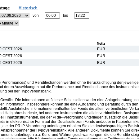
stage
Historisch
von
bis
Notiz
00 CEST 2026
EUR
00 CEST 2026
EUR
35 CEST 2026
EUR
(Performances) und Renditechancen werden ohne Berücksichtigung der jeweilige
nd deren Auswirkungen auf die Performance und Renditechance des Instruments erh
tung bei der HypoVereinsbank.
Gewähr. Die Informationen auf dieser Seite stellen weder eine Anlageberatung, no
en Information. Insbesondere können sie eine Aufklärung und Beratung durch den B
llt. Ausführliche Informationen enthalten bei Fonds die allein verbindlichen Ver
nd Halbjahresberichte, bei anderen Instrumenten die allein verbindlichen Basispr
i Finanzinstrumenten, die der PRIIP-Verordnung unterliegen zusätzlich die Basis
nds in elektronischer Form auf der Detailseite zum Fonds und/oder in Papierform k
 die der PRIIP-Verordnung unterliegen erhalten Sie die deutschsprachigen Basisin
m Ansprechpartner der HypoVereinsbank. Alle anderen Dokumente können Sie direk
trumente unterliegen u.a. Kurs- und Währungsschwankungen, die die Rendite steig
apitals kommen. Alle Wertpapiere außer Fonds unterliegen dem Emittentenrisiko und