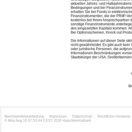
aktuellen Jahres- und Halbjahresberic
Bedingungen und bei Finanzinstrument
erhalten Sie bei Fonds in elektronisc
Finanzinstrumenten, die der PRIIP-Ver
kostenlos bei Ihrem Ansprechpartner 
sonstige Finanzinstrumente unterlieg
des eingesetzten Kapitals kommen. All
Bei Optionsscheinen, Knock out Produk
Die Informationen auf dieser Seite s
nicht gewährleistet. Es gibt auch kein 
oder juristische Personen, die aufgru
Informationen Beschränkungen vorsieh
Staatsbürger der USA, Großbritanniens
Be
Beschwerdebearbeitung
Impressum
Datenschutz
Rechtliche Hinweise
© Mon Aug 10 07:53:44 CEST 2026 HypoVereinsbank