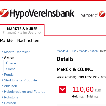
MÄRKTE & KURSE
Finanzmärkte im Überblick
Märkte
Nachrichten
Märkte & Kurse
›
Märkte
›
Aktien
›
Deta
Märkte Übersicht
Details
Aktien
Übersicht
MERCK & CO. INC.
Suche
Fonds
WKN
A0YD8Q
ISIN
US58933Y1055
Strukturierte Produkte
Anleihen
110,60
EUR
Hebelprodukte und Futures
Geld
n.a.
Brief
n.a.
Rohstoffe
Devisen