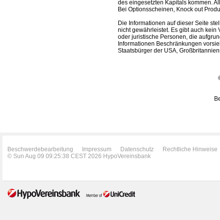
des eingesetzten Kapitals kommen. All
Bei Optionsscheinen, Knock out Produk
Die Informationen auf dieser Seite s
nicht gewährleistet. Es gibt auch kein 
oder juristische Personen, die aufgru
Informationen Beschränkungen vorsieh
Staatsbürger der USA, Großbritanniens
Be
Beschwerdebearbeitung
Impressum
Datenschutz
Rechtliche Hinweise
© Sun Aug 09 09:25:38 CEST 2026 HypoVereinsbank