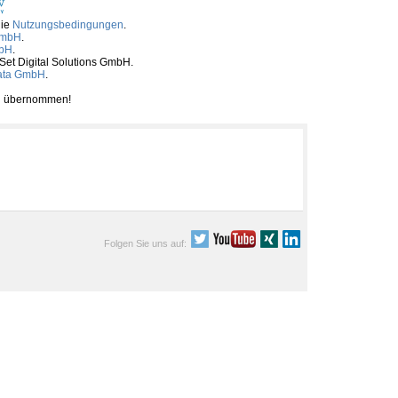
die
Nutzungsbedingungen
.
GmbH
.
mbH
.
tSet Digital Solutions GmbH.
ata GmbH
.
ben übernommen!
Folgen Sie uns auf: