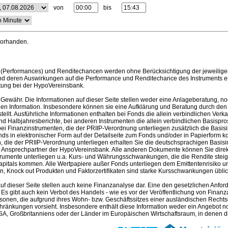
von
bis
vorhanden.
(Performances) und Renditechancen werden ohne Berücksichtigung der jeweilige
nd deren Auswirkungen auf die Performance und Renditechance des Instruments erh
tung bei der HypoVereinsbank.
Gewähr. Die Informationen auf dieser Seite stellen weder eine Anlageberatung, no
en Information. Insbesondere können sie eine Aufklärung und Beratung durch den B
llt. Ausführliche Informationen enthalten bei Fonds die allein verbindlichen Ver
nd Halbjahresberichte, bei anderen Instrumenten die allein verbindlichen Basispr
i Finanzinstrumenten, die der PRIIP-Verordnung unterliegen zusätzlich die Basis
nds in elektronischer Form auf der Detailseite zum Fonds und/oder in Papierform k
 die der PRIIP-Verordnung unterliegen erhalten Sie die deutschsprachigen Basisin
m Ansprechpartner der HypoVereinsbank. Alle anderen Dokumente können Sie direk
trumente unterliegen u.a. Kurs- und Währungsschwankungen, die die Rendite steig
apitals kommen. Alle Wertpapiere außer Fonds unterliegen dem Emittentenrisiko und
, Knock out Produkten und Faktorzertifikaten sind starke Kursschwankungen üblich 
auf dieser Seite stellen auch keine Finanzanalyse dar. Eine den gesetzlichen A
. Es gibt auch kein Verbot des Handels - wie es vor der Veröffentlichung von Finanzan
rsonen, die aufgrund ihres Wohn- bzw. Geschäftssitzes einer ausländischen Rechtso
hränkungen vorsieht. Insbesondere enthält diese Information weder ein Angebot 
A, Großbritanniens oder der Länder im Europäischen Wirtschaftsraum, in denen die 