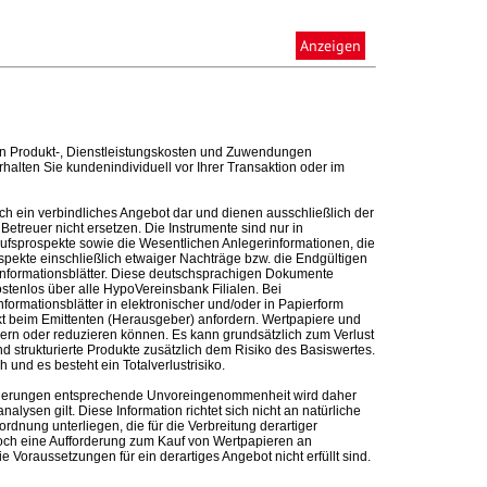
Anzeigen
n Produkt-, Dienstleistungskosten und Zuwendungen
alten Sie kundenindividuell vor Ihrer Transaktion oder im
ch ein verbindliches Angebot dar und dienen ausschließlich der
etreuer nicht ersetzen. Die Instrumente sind nur in
kaufsprospekte sowie die Wesentlichen Anlegerinformationen, die
ospekte einschließlich etwaiger Nachträge bzw. die Endgültigen
informationsblätter. Diese deutschsprachigen Dokumente
ostenlos über alle HypoVereinsbank Filialen. Bei
formationsblätter in elektronischer und/oder in Papierform
t beim Emittenten (Herausgeber) anfordern. Wertpapiere und
ern oder reduzieren können. Es kann grundsätzlich zum Verlust
 strukturierte Produkte zusätzlich dem Risiko des Basiswertes.
und es besteht ein Totalverlustrisiko.
nforderungen entsprechende Unvoreingenommenheit wird daher
alysen gilt. Diese Information richtet sich nicht an natürliche
rdnung unterliegen, die für die Verbreitung derartiger
noch eine Aufforderung zum Kauf von Wertpapieren an
Voraussetzungen für ein derartiges Angebot nicht erfüllt sind.