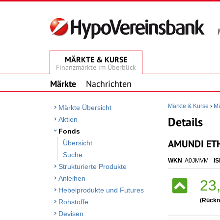
MÄRKTE & KURSE
Finanzmärkte im Überblick
Märkte
Nachrichten
Märkte & Kurse
›
Mä
Märkte Übersicht
Details
Aktien
Fonds
AMUNDI ETH
Übersicht
Suche
WKN
A0JMVM
IS
Strukturierte Produkte
Anleihen
23
Hebelprodukte und Futures
(Rückn
Rohstoffe
Devisen