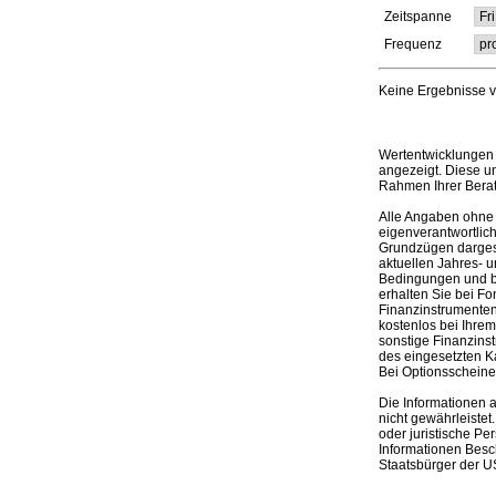
Zeitspanne
Frequenz
Keine Ergebnisse 
Wertentwicklungen 
angezeigt. Diese u
Rahmen Ihrer Bera
Alle Angaben ohne 
eigenverantwortlich
Grundzügen dargeste
aktuellen Jahres- u
Bedingungen und be
erhalten Sie bei Fo
Finanzinstrumenten,
kostenlos bei Ihre
sonstige Finanzins
des eingesetzten K
Bei Optionsscheinen
Die Informationen 
nicht gewährleistet
oder juristische Pe
Informationen Besc
Staatsbürger der US