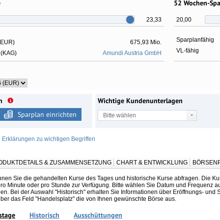
e
52 Wochen-Sp
23,33
20,00
Sparplanfähig
 EUR)
675,93 Mio.
VL-fähig
 (KAG)
Amundi Austria GmbH
n
Wichtige Kundenunterlagen
Sparplan einrichten
Bitte wählen
e Erklärungen zu wichtigen Begriffen
ODUKTDETAILS & ZUSAMMENSETZUNG
CHART & ENTWICKLUNG
BÖRSENP
nnen Sie die gehandelten Kurse des Tages und historische Kurse abfragen. Die Kur
 pro Minute oder pro Stunde zur Verfügung. Bitte wählen Sie Datum und Frequenz a
n. Bei der Auswahl "Historisch" erhalten Sie Informationen über Eröffnungs- und S
über das Feld "Handelsplatz" die von Ihnen gewünschte Börse aus.
stage
Historisch
Ausschüttungen