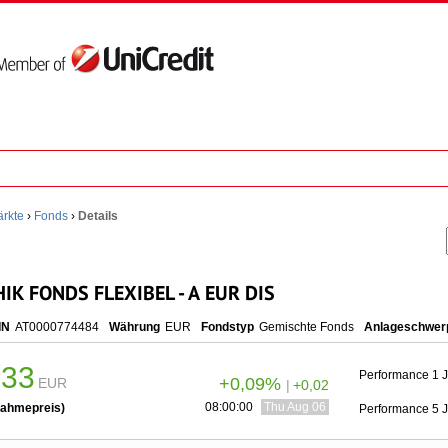
rkte
›
Fonds
›
Details
IK FONDS FLEXIBEL - A EUR DIS
IN
AT0000774484
Währung
EUR
Fondstyp
Gemischte Fonds
Anlageschwer
,33
Performance 1 
+0,09%
EUR
|
+0,02
08:00:00
Thu Aug 06 10:00:00 CEST 2026
ahmepreis)
Performance 5 