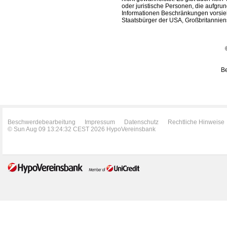
oder juristische Personen, die aufgru
Informationen Beschränkungen vorsieh
Staatsbürger der USA, Großbritanniens
Be
Beschwerdebearbeitung
Impressum
Datenschutz
Rechtliche Hinweise
© Sun Aug 09 13:24:32 CEST 2026 HypoVereinsbank