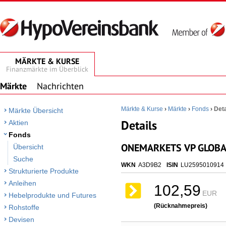
MÄRKTE & KURSE
Finanzmärkte im Überblick
Märkte
Nachrichten
Märkte & Kurse
›
Märkte
›
Fonds
›
Deta
Märkte Übersicht
Details
Aktien
Fonds
ONEMARKETS VP GLOBAL
Übersicht
Suche
WKN
A3D9B2
ISIN
LU2595010914
Strukturierte Produkte
Anleihen
102,59
EUR
Hebelprodukte und Futures
(Rücknahmepreis)
Rohstoffe
Devisen