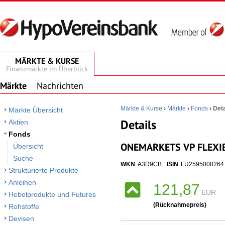
MÄRKTE & KURSE
Finanzmärkte im Überblick
Märkte
Nachrichten
Märkte & Kurse
›
Märkte
›
Fonds
›
Deta
Märkte Übersicht
Details
Aktien
Fonds
ONEMARKETS VP FLEXIB
Übersicht
Suche
WKN
A3D9CB
ISIN
LU2595008264
Strukturierte Produkte
Anleihen
121,87
EUR
Hebelprodukte und Futures
(Rücknahmepreis)
Rohstoffe
Devisen