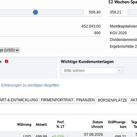
52 Wochen-Sp
500,40
358,21
452.043,00
Marktkapitalisie
900
KGV 2026
Dividendenrendi
Ergebnis/Aktie 2
n
Wichtige Kundenunterlagen
Bitte wählen
e Erklärungen zu wichtigen Begriffen
ART & ENTWICKLUNG
FIRMENPORTRAIT
FINANZEN
AKT
BÖRSENPLÄTZE
Perf.
Datum
Eröffnungs-
Tag
Währung
Aktuell
% 1T
Uhrzeit
kurs
Ta
07.08.2026
USD
499,99
+0,03%
499,21