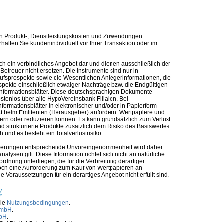
n Produkt-, Dienstleistungskosten und Zuwendungen
alten Sie kundenindividuell vor Ihrer Transaktion oder im
ch ein verbindliches Angebot dar und dienen ausschließlich der
etreuer nicht ersetzen. Die Instrumente sind nur in
kaufsprospekte sowie die Wesentlichen Anlegerinformationen, die
ospekte einschließlich etwaiger Nachträge bzw. die Endgültigen
informationsblätter. Diese deutschsprachigen Dokumente
ostenlos über alle HypoVereinsbank Filialen. Bei
formationsblätter in elektronischer und/oder in Papierform
t beim Emittenten (Herausgeber) anfordern. Wertpapiere und
ern oder reduzieren können. Es kann grundsätzlich zum Verlust
 strukturierte Produkte zusätzlich dem Risiko des Basiswertes.
und es besteht ein Totalverlustrisiko.
nforderungen entsprechende Unvoreingenommenheit wird daher
alysen gilt. Diese Information richtet sich nicht an natürliche
rdnung unterliegen, die für die Verbreitung derartiger
noch eine Aufforderung zum Kauf von Wertpapieren an
Voraussetzungen für ein derartiges Angebot nicht erfüllt sind.
die
Nutzungsbedingungen
.
GmbH
.
mbH
.