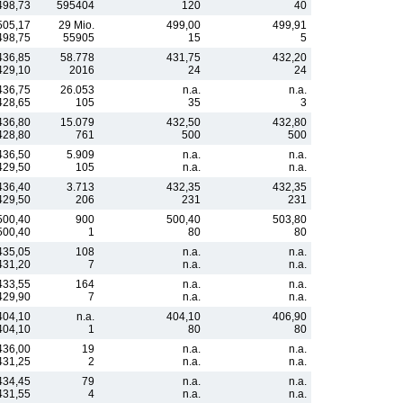
498,73
595404
120
40
505,17
29 Mio.
499,00
499,91
498,75
55905
15
5
436,85
58.778
431,75
432,20
429,10
2016
24
24
436,75
26.053
n.a.
n.a.
428,65
105
35
3
436,80
15.079
432,50
432,80
428,80
761
500
500
436,50
5.909
n.a.
n.a.
429,50
105
n.a.
n.a.
436,40
3.713
432,35
432,35
429,50
206
231
231
500,40
900
500,40
503,80
500,40
1
80
80
435,05
108
n.a.
n.a.
431,20
7
n.a.
n.a.
433,55
164
n.a.
n.a.
429,90
7
n.a.
n.a.
404,10
n.a.
404,10
406,90
404,10
1
80
80
436,00
19
n.a.
n.a.
431,25
2
n.a.
n.a.
434,45
79
n.a.
n.a.
431,55
4
n.a.
n.a.