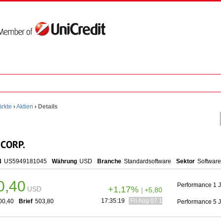
rkte
›
Aktien
›
Details
CORP.
N
US5949181045
Währung
USD
Branche
Standardsoftware
Sektor
Software
0,40
Performance 1 
+1,17%
USD
|
+5,80
17:35:19
Fri Aug 07 19:35:19 CEST 2026
00,40
Brief
503,80
Performance 5 