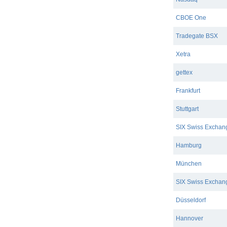
CBOE One
Tradegate BSX
Xetra
gettex
Frankfurt
Stuttgart
SIX Swiss Exchange
Hamburg
München
SIX Swiss Exchange
Düsseldorf
Hannover