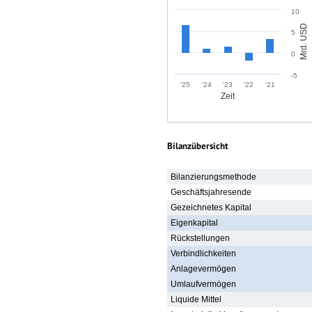
10
Mrd. USD
5
0
-5
'25
'24
'23
'22
'21
Zeit
Bilanzübersicht
Bilanzierungsmethode
Geschäftsjahresende
Gezeichnetes Kapital
Eigenkapital
Rückstellungen
Verbindlichkeiten
Anlagevermögen
Umlaufvermögen
Liquide Mittel