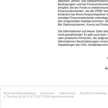
aktuellen Jahres- und Halbjahresberic
Bedingungen und bei Finanzinstrument
erhalten Sie bei Fonds in elektronisc
Finanzinstrumenten, die der PRIIP-Ver
kostenlos bei Ihrem Ansprechpartner 
sonstige Finanzinstrumente unterlieg
des eingesetzten Kapitals kommen. All
Bei Optionsscheinen, Knock out Produk
Die Informationen auf dieser Seite s
nicht gewährleistet. Es gibt auch kein 
oder juristische Personen, die aufgru
Informationen Beschränkungen vorsieh
Staatsbürger der USA, Großbritanniens
Be
Beschwerdebearbeitung
Impressum
Datenschutz
Rechtliche Hinweise
© Thu Aug 06 06:37:07 CEST 2026 HypoVereinsbank