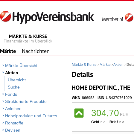
MÄRKTE & KURSE
Finanzmärkte im Überblick
Märkte
Nachrichten
Märkte & Kurse
›
Märkte
›
Aktien
›
Deta
Märkte Übersicht
Details
Aktien
Übersicht
HOME DEPOT INC., THE
Suche
Fonds
WKN
866953
ISIN
US4370761029
Strukturierte Produkte
Anleihen
304,70
EUR
Hebelprodukte und Futures
Geld
n.a.
Brief
n.a.
Rohstoffe
Devisen