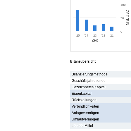
100
Mrd. USD
50
0
'25
'24
'23
'22
'21
Zeit
Bilanzübersicht
Bilanzierungsmethode
Geschäftsjahresende
Gezeichnetes Kapital
Eigenkapital
Rückstellungen
Verbindlichkeiten
Anlagevermögen
Umlaufvermögen
Liquide Mittel