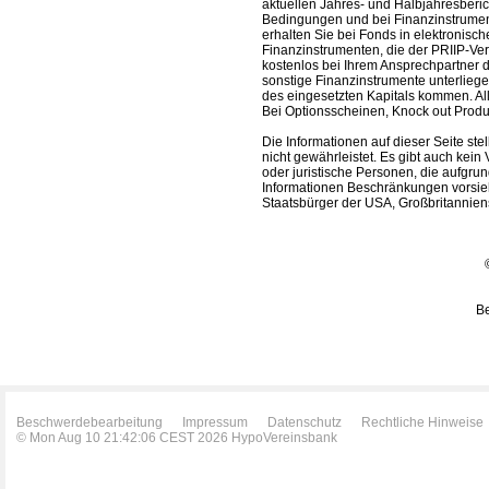
aktuellen Jahres- und Halbjahresberic
Bedingungen und bei Finanzinstrument
erhalten Sie bei Fonds in elektronisc
Finanzinstrumenten, die der PRIIP-Ver
kostenlos bei Ihrem Ansprechpartner 
sonstige Finanzinstrumente unterlieg
des eingesetzten Kapitals kommen. All
Bei Optionsscheinen, Knock out Produk
Die Informationen auf dieser Seite s
nicht gewährleistet. Es gibt auch kein 
oder juristische Personen, die aufgru
Informationen Beschränkungen vorsieh
Staatsbürger der USA, Großbritanniens
Be
Beschwerdebearbeitung
Impressum
Datenschutz
Rechtliche Hinweise
© Mon Aug 10 21:42:06 CEST 2026 HypoVereinsbank