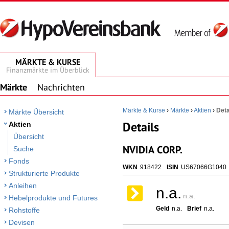
MÄRKTE & KURSE
Finanzmärkte im Überblick
Märkte
Nachrichten
Märkte & Kurse
›
Märkte
›
Aktien
›
Deta
Märkte Übersicht
Details
Aktien
Übersicht
NVIDIA CORP.
Suche
Fonds
WKN
918422
ISIN
US67066G1040
Strukturierte Produkte
Anleihen
n.a.
n.a.
Hebelprodukte und Futures
Geld
n.a.
Brief
n.a.
Rohstoffe
Devisen