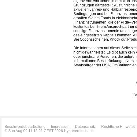
eigenverantwortlichen Information. In
Grundzügen dargestellt. Ausführliche 
aktuellen Jahres- und Halbjahresberic
Bedingungen und bei Finanzinstrument
erhalten Sie bei Fonds in elektronisc
Finanzinstrumenten, die der PRIIP-Ver
kostenlos bei Ihrem Ansprechpartner 
sonstige Finanzinstrumente unterlieg
des eingesetzten Kapitals kommen. All
Bei Optionsscheinen, Knock out Produk
Die Informationen auf dieser Seite s
nicht gewährleistet. Es gibt auch kein 
oder juristische Personen, die aufgru
Informationen Beschränkungen vorsieh
Staatsbürger der USA, Großbritanniens
Be
Beschwerdebearbeitung
Impressum
Datenschutz
Rechtliche Hinweise
© Sun Aug 09 11:13:21 CEST 2026 HypoVereinsbank