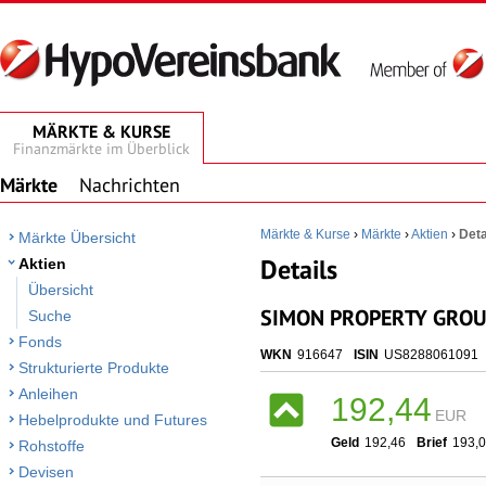
MÄRKTE & KURSE
Finanzmärkte im Überblick
Märkte
Nachrichten
Märkte & Kurse
›
Märkte
›
Aktien
›
Deta
Märkte Übersicht
Details
Aktien
Übersicht
SIMON PROPERTY GROUP
Suche
Fonds
WKN
916647
ISIN
US8288061091
Strukturierte Produkte
Anleihen
192,44
EUR
Hebelprodukte und Futures
Geld
192,46
Brief
193,
Rohstoffe
Devisen