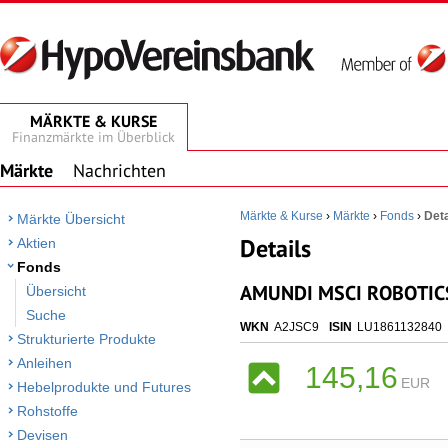
MÄRKTE & KURSE
Finanzmärkte im Überblick
Märkte
Nachrichten
Märkte & Kurse
›
Märkte
›
Fonds
›
Deta
Märkte Übersicht
Details
Aktien
Fonds
AMUNDI MSCI ROBOTICS 
Übersicht
Suche
WKN
A2JSC9
ISIN
LU1861132840
Strukturierte Produkte
Anleihen
145,16
EUR
Hebelprodukte und Futures
Rohstoffe
Devisen