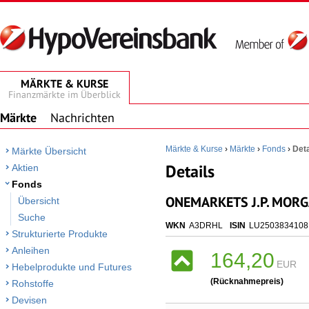
MÄRKTE & KURSE
Finanzmärkte im Überblick
Märkte
Nachrichten
Märkte & Kurse
›
Märkte
›
Fonds
›
Deta
Märkte Übersicht
Details
Aktien
Fonds
ONEMARKETS J.P. MORG
Übersicht
Suche
WKN
A3DRHL
ISIN
LU2503834108
Strukturierte Produkte
Anleihen
164,20
EUR
Hebelprodukte und Futures
(Rücknahmepreis)
Rohstoffe
Devisen