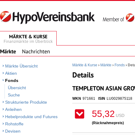
MÄRKTE & KURSE
Finanzmärkte im Überblick
Märkte
Nachrichten
Märkte & Kurse
›
Märkte
›
Fonds
›
Deta
Märkte Übersicht
Details
Aktien
Fonds
TEMPLETON ASIAN GROW
Übersicht
Suche
WKN
971661
ISIN
LU0029875118
Strukturierte Produkte
Anleihen
55,32
USD
Hebelprodukte und Futures
(Rücknahmepreis)
Rohstoffe
Devisen