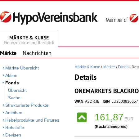
MÄRKTE & KURSE
Finanzmärkte im Überblick
Märkte
Nachrichten
Märkte & Kurse
›
Märkte
›
Fonds
›
Deta
Märkte Übersicht
Details
Aktien
Fonds
ONEMARKETS BLACKROC
Übersicht
Suche
WKN
A3DRJB
ISIN
LU2503836657
Strukturierte Produkte
Anleihen
161,87
EUR
Hebelprodukte und Futures
(Rücknahmepreis)
Rohstoffe
Devisen