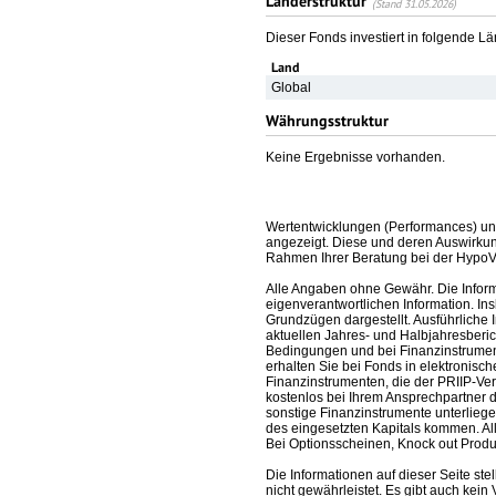
Länderstruktur
(Stand 31.05.2026)
Dieser Fonds investiert in folgende L
Land
Global
Währungsstruktur
Keine Ergebnisse vorhanden.
Wertentwicklungen (Performances) un
angezeigt. Diese und deren Auswirkun
Rahmen Ihrer Beratung bei der HypoV
Alle Angaben ohne Gewähr. Die Informa
eigenverantwortlichen Information. In
Grundzügen dargestellt. Ausführliche 
aktuellen Jahres- und Halbjahresberic
Bedingungen und bei Finanzinstrument
erhalten Sie bei Fonds in elektronisc
Finanzinstrumenten, die der PRIIP-Ver
kostenlos bei Ihrem Ansprechpartner 
sonstige Finanzinstrumente unterlieg
des eingesetzten Kapitals kommen. All
Bei Optionsscheinen, Knock out Produk
Die Informationen auf dieser Seite s
nicht gewährleistet. Es gibt auch kein 