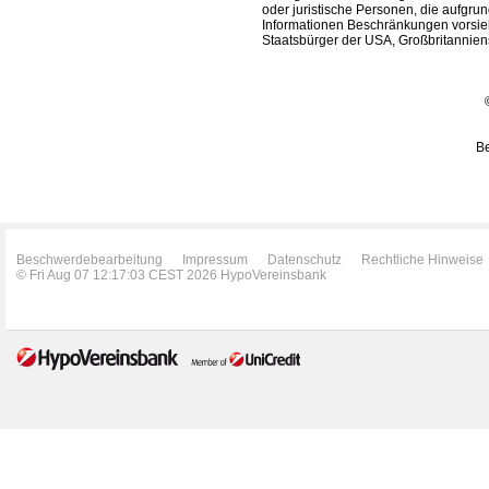
oder juristische Personen, die aufgru
Informationen Beschränkungen vorsieh
Staatsbürger der USA, Großbritanniens
Be
Beschwerdebearbeitung
Impressum
Datenschutz
Rechtliche Hinweise
© Fri Aug 07 12:17:03 CEST 2026 HypoVereinsbank