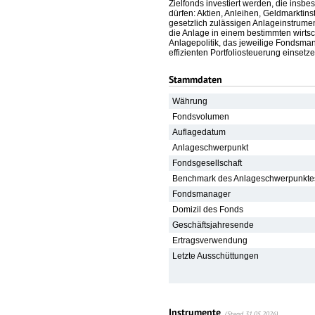
Zielfonds investiert werden, die ins
dürfen: Aktien, Anleihen, Geldmarktin
gesetzlich zulässigen Anlageinstrume
die Anlage in einem bestimmten wirtsch
Anlagepolitik, das jeweilige Fondsma
effizienten Portfoliosteuerung eins
Stammdaten
Währung
Fondsvolumen
Auflagedatum
Anlageschwerpunkt
Fondsgesellschaft
Benchmark des Anlageschwerpunkte
Fondsmanager
Domizil des Fonds
Geschäftsjahresende
Ertragsverwendung
Letzte Ausschüttungen
Instrumente
(Stand 31.05.2026)