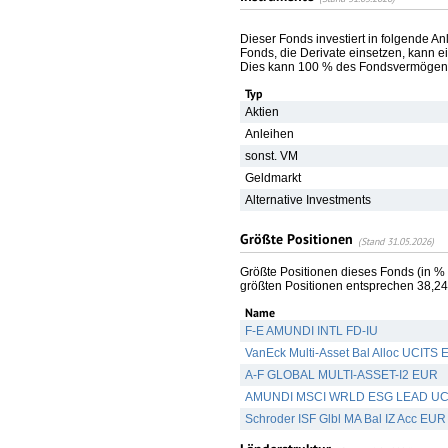
Dieser Fonds investiert in folgende A
Fonds, die Derivate einsetzen, kann ei
Dies kann 100 % des Fondsvermögens
Typ
Aktien
Anleihen
sonst. VM
Geldmarkt
Alternative Investments
Größte Positionen
(Stand 31.05.2026)
Größte Positionen dieses Fonds (in %
größten Positionen entsprechen 38,
Name
F-E AMUNDI INTL FD-IU
VanEck Multi-Asset Bal Alloc UCITS 
A-F GLOBAL MULTI-ASSET-I2 EUR
AMUNDI MSCI WRLD ESG LEAD UC
Schroder ISF Glbl MA Bal IZ Acc EUR