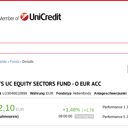
rkte
›
Fonds
›
Details
 UC EQUITY SECTORS FUND - O EUR ACC
N
LU3046610898
Währung
EUR
Fondstyp
Aktienfonds
Anlageschwerpunkt
2,10
Performance 1 
+1,48%
EUR
|
+1,78
08:00:00
Tue Aug 04 10:00:00 CEST 2026
ahmepreis)
Performance 5 