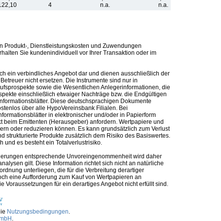
122,10
4
n.a.
n.a.
n Produkt-, Dienstleistungskosten und Zuwendungen
alten Sie kundenindividuell vor Ihrer Transaktion oder im
ch ein verbindliches Angebot dar und dienen ausschließlich der
etreuer nicht ersetzen. Die Instrumente sind nur in
kaufsprospekte sowie die Wesentlichen Anlegerinformationen, die
ospekte einschließlich etwaiger Nachträge bzw. die Endgültigen
informationsblätter. Diese deutschsprachigen Dokumente
ostenlos über alle HypoVereinsbank Filialen. Bei
formationsblätter in elektronischer und/oder in Papierform
t beim Emittenten (Herausgeber) anfordern. Wertpapiere und
ern oder reduzieren können. Es kann grundsätzlich zum Verlust
 strukturierte Produkte zusätzlich dem Risiko des Basiswertes.
und es besteht ein Totalverlustrisiko.
nforderungen entsprechende Unvoreingenommenheit wird daher
alysen gilt. Diese Information richtet sich nicht an natürliche
rdnung unterliegen, die für die Verbreitung derartiger
noch eine Aufforderung zum Kauf von Wertpapieren an
Voraussetzungen für ein derartiges Angebot nicht erfüllt sind.
die
Nutzungsbedingungen
.
GmbH
.