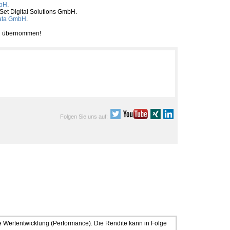
mbH
.
tSet Digital Solutions GmbH.
ata GmbH
.
ben übernommen!
Folgen Sie uns auf:
ge Wertentwicklung (Performance). Die Rendite kann in Folge