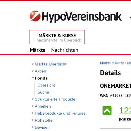
MÄRKTE & KURSE
Finanzmärkte im Überblick
Märkte
Nachrichten
Märkte & Kurse
›
Mä
Märkte Übersicht
Details
Aktien
Fonds
ONEMARKETS
Übersicht
Suche
WKN
A41683
ISI
Strukturierte Produkte
Anleihen
12
Hebelprodukte und Futures
(Rückn
Rohstoffe
Devisen