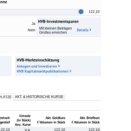
anne
122,10
HVB-Investmentsparen
Ja
Mit kleinen Beträgen
Details
Nein
Großes erreichen
HVB-Markteinschätzung
Anlegen und Investieren
HVB Kapitalmarktpublikationen
AKT. & HISTORISCHE KURSE
LÄTZE
Umsatz
eshoch
Akt. Geldkurs
Akt. Briefkurs
(in Stück)
gestief
f. Volumen in Stück
f. Volumen in Stück
Anz. Kurse
122,10
n.a.
122,10
122,10