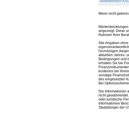
außerbörslich KAG 
Wenn nicht gekennze
Wertentwicklungen 
angezeigt. Diese u
Rahmen Ihrer Bera
Alle Angaben ohne 
eigenverantwortlich
Grundzügen dargeste
aktuellen Jahres- u
Bedingungen und be
erhalten Sie bei Fo
Finanzinstrumenten,
kostenlos bei Ihre
sonstige Finanzins
des eingesetzten K
Bei Optionsscheinen
Die Informationen 
nicht gewährleistet
oder juristische Pe
Informationen Besc
Staatsbürger der US