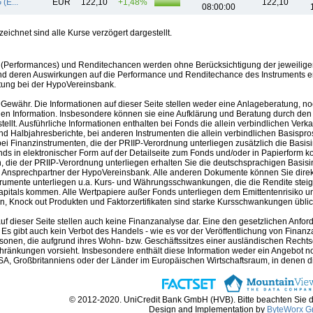
(E...
EUR
122,10
+1,48%
122,10
08:00:00
ichnet sind alle Kurse verzögert dargestellt.
(Performances) und Renditechancen werden ohne Berücksichtigung der jeweilige
nd deren Auswirkungen auf die Performance und Renditechance des Instruments erh
tung bei der HypoVereinsbank.
Gewähr. Die Informationen auf dieser Seite stellen weder eine Anlageberatung, no
en Information. Insbesondere können sie eine Aufklärung und Beratung durch den B
llt. Ausführliche Informationen enthalten bei Fonds die allein verbindlichen Ver
nd Halbjahresberichte, bei anderen Instrumenten die allein verbindlichen Basispr
i Finanzinstrumenten, die der PRIIP-Verordnung unterliegen zusätzlich die Basis
nds in elektronischer Form auf der Detailseite zum Fonds und/oder in Papierform k
 die der PRIIP-Verordnung unterliegen erhalten Sie die deutschsprachigen Basisin
m Ansprechpartner der HypoVereinsbank. Alle anderen Dokumente können Sie direk
trumente unterliegen u.a. Kurs- und Währungsschwankungen, die die Rendite steig
apitals kommen. Alle Wertpapiere außer Fonds unterliegen dem Emittentenrisiko und
, Knock out Produkten und Faktorzertifikaten sind starke Kursschwankungen üblich 
auf dieser Seite stellen auch keine Finanzanalyse dar. Eine den gesetzlichen A
. Es gibt auch kein Verbot des Handels - wie es vor der Veröffentlichung von Finanzan
rsonen, die aufgrund ihres Wohn- bzw. Geschäftssitzes einer ausländischen Rechtso
hränkungen vorsieht. Insbesondere enthält diese Information weder ein Angebot 
A, Großbritanniens oder der Länder im Europäischen Wirtschaftsraum, in denen die 
© 2012-2020. UniCredit Bank GmbH (HVB). Bitte beachten Sie 
Design and Implementation by
ByteWorx 