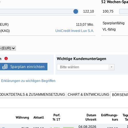
e
52 Wochen-Sp
122,10
100,75
Sparplanfähig
 EUR)
113,07 Mio.
VL-fähig
 (KAG)
UniCredit Invest Lux S.A.
n
Wichtige Kundenunterlagen
Sparplan einrichten
Bitte wählen
e Erklärungen zu wichtigen Begriffen
ODUKTDETAILS & ZUSAMMENSETZUNG
CHART & ENTWICKLUNG
BÖRSENP
Perf.
Datum
Eröffnungs-
Tag
Währung
Aktuell
% 1T
Uhrzeit
kurs
Ta
04.08.2026