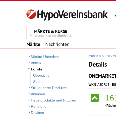
MÄRKTE & KURSE
Finanzmärkte im Überblick
Märkte
Nachrichten
Märkte & Kurse
›
Mä
Märkte Übersicht
Details
Aktien
Fonds
ONEMARKETS
Übersicht
Suche
WKN
A3DRJB
IS
Strukturierte Produkte
Anleihen
16
Hebelprodukte und Futures
(Rückn
Rohstoffe
Devisen