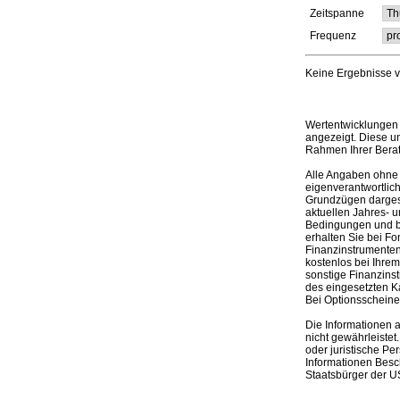
Zeitspanne
Frequenz
Keine Ergebnisse 
Wertentwicklungen 
angezeigt. Diese u
Rahmen Ihrer Bera
Alle Angaben ohne 
eigenverantwortlich
Grundzügen dargeste
aktuellen Jahres- u
Bedingungen und be
erhalten Sie bei Fo
Finanzinstrumenten,
kostenlos bei Ihre
sonstige Finanzins
des eingesetzten K
Bei Optionsscheinen
Die Informationen 
nicht gewährleistet
oder juristische Pe
Informationen Besc
Staatsbürger der US