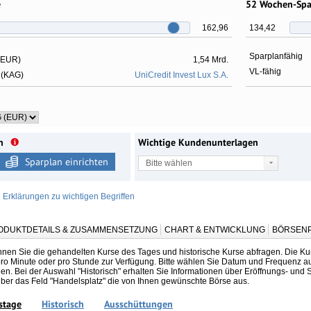
e
52 Wochen-Sp
162,96
134,42
Sparplanfähig
 EUR)
1,54 Mrd.
VL-fähig
 (KAG)
UniCredit Invest Lux S.A.
n
Wichtige Kundenunterlagen
Sparplan einrichten
Bitte wählen
e Erklärungen zu wichtigen Begriffen
ODUKTDETAILS & ZUSAMMENSETZUNG
CHART & ENTWICKLUNG
BÖRSENP
nnen Sie die gehandelten Kurse des Tages und historische Kurse abfragen. Die Kur
 pro Minute oder pro Stunde zur Verfügung. Bitte wählen Sie Datum und Frequenz a
n. Bei der Auswahl "Historisch" erhalten Sie Informationen über Eröffnungs- und S
über das Feld "Handelsplatz" die von Ihnen gewünschte Börse aus.
stage
Historisch
Ausschüttungen