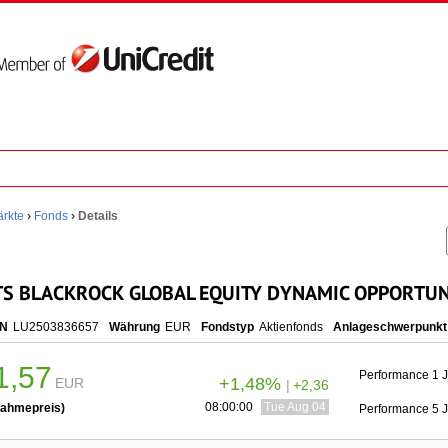
rkte
›
Fonds
›
Details
 BLACKROCK GLOBAL EQUITY DYNAMIC OPPORTUNIT
IN
LU2503836657
Währung
EUR
Fondstyp
Aktienfonds
Anlageschwerpunkt
1,57
Performance 1 
+1,48%
EUR
|
+2,36
08:00:00
Tue Aug 04 10:00:00 CEST 2026
ahmepreis)
Performance 5 