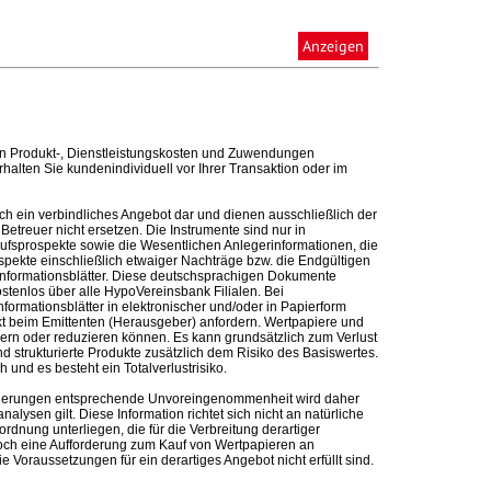
Anzeigen
n Produkt-, Dienstleistungskosten und Zuwendungen
alten Sie kundenindividuell vor Ihrer Transaktion oder im
ch ein verbindliches Angebot dar und dienen ausschließlich der
etreuer nicht ersetzen. Die Instrumente sind nur in
kaufsprospekte sowie die Wesentlichen Anlegerinformationen, die
ospekte einschließlich etwaiger Nachträge bzw. die Endgültigen
informationsblätter. Diese deutschsprachigen Dokumente
ostenlos über alle HypoVereinsbank Filialen. Bei
formationsblätter in elektronischer und/oder in Papierform
t beim Emittenten (Herausgeber) anfordern. Wertpapiere und
ern oder reduzieren können. Es kann grundsätzlich zum Verlust
 strukturierte Produkte zusätzlich dem Risiko des Basiswertes.
und es besteht ein Totalverlustrisiko.
nforderungen entsprechende Unvoreingenommenheit wird daher
alysen gilt. Diese Information richtet sich nicht an natürliche
rdnung unterliegen, die für die Verbreitung derartiger
noch eine Aufforderung zum Kauf von Wertpapieren an
Voraussetzungen für ein derartiges Angebot nicht erfüllt sind.