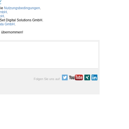
die
Nutzungsbedingungen
.
GmbH
.
mbH
.
tSet Digital Solutions GmbH.
ata GmbH
.
ben übernommen!
Folgen Sie uns auf: