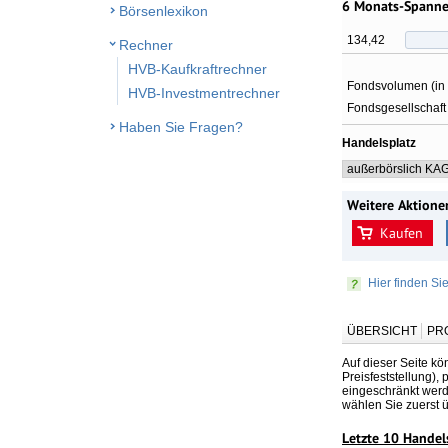
6 Monats-Spann
Börsenlexikon
134,42
Rechner
HVB-Kaufkraftrechner
Fondsvolumen (in
HVB-Investmentrechner
Fondsgesellschaft
Haben Sie Fragen?
Handelsplatz
Weitere Aktione
Kaufen
Hier finden Si
ÜBERSICHT
PR
Auf dieser Seite kö
Preisfeststellung),
eingeschränkt werde
wählen Sie zuerst 
Letzte 10 Handel