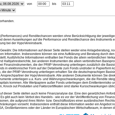
von
bis
vorhanden.
(Performances) und Renditechancen werden ohne Berücksichtigung der jeweilige
nd deren Auswirkungen auf die Performance und Renditechance des Instruments erh
tung bei der HypoVereinsbank.
Gewähr. Die Informationen auf dieser Seite stellen weder eine Anlageberatung, no
en Information. Insbesondere können sie eine Aufklärung und Beratung durch den B
llt. Ausführliche Informationen enthalten bei Fonds die allein verbindlichen Ver
nd Halbjahresberichte, bei anderen Instrumenten die allein verbindlichen Basispr
i Finanzinstrumenten, die der PRIIP-Verordnung unterliegen zusätzlich die Basis
nds in elektronischer Form auf der Detailseite zum Fonds und/oder in Papierform k
 die der PRIIP-Verordnung unterliegen erhalten Sie die deutschsprachigen Basisin
m Ansprechpartner der HypoVereinsbank. Alle anderen Dokumente können Sie direk
trumente unterliegen u.a. Kurs- und Währungsschwankungen, die die Rendite steig
apitals kommen. Alle Wertpapiere außer Fonds unterliegen dem Emittentenrisiko und
, Knock out Produkten und Faktorzertifikaten sind starke Kursschwankungen üblich 
auf dieser Seite stellen auch keine Finanzanalyse dar. Eine den gesetzlichen A
. Es gibt auch kein Verbot des Handels - wie es vor der Veröffentlichung von Finanzan
rsonen, die aufgrund ihres Wohn- bzw. Geschäftssitzes einer ausländischen Rechtso
hränkungen vorsieht. Insbesondere enthält diese Information weder ein Angebot 
A, Großbritanniens oder der Länder im Europäischen Wirtschaftsraum, in denen die 