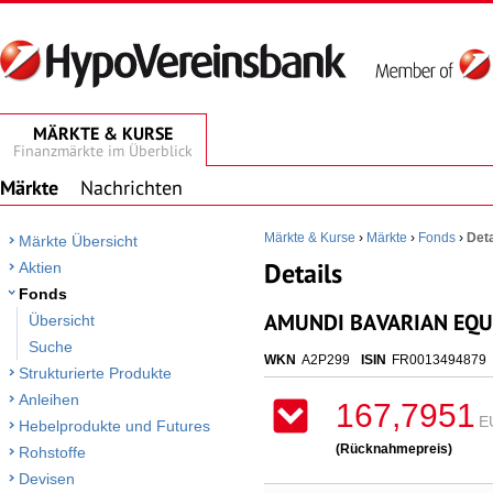
MÄRKTE & KURSE
Finanzmärkte im Überblick
Märkte
Nachrichten
Märkte & Kurse
›
Märkte
›
Fonds
›
Deta
Märkte Übersicht
Details
Aktien
Fonds
AMUNDI BAVARIAN EQUI
Übersicht
Suche
WKN
A2P299
ISIN
FR0013494879
Strukturierte Produkte
Anleihen
167,7951
E
Hebelprodukte und Futures
(Rücknahmepreis)
Rohstoffe
Devisen