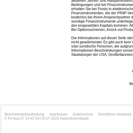
aktuellen Jahres- und Halbjahresberic
Bedingungen und bei Finanzinstrument
erhalten Sie bei Fonds in elektronisc
Finanzinstrumenten, die der PRIIP-Ver
kostenlos bei Ihrem Ansprechpartner 
sonstige Finanzinstrumente unterlieg
des eingesetzten Kapitals kommen. All
Bei Optionsscheinen, Knock out Produk
Die Informationen auf dieser Seite s
nicht gewährleistet. Es gibt auch kein 
oder juristische Personen, die aufgru
Informationen Beschränkungen vorsieh
Staatsbürger der USA, Großbritanniens
Be
Beschwerdebearbeitung
Impressum
Datenschutz
Rechtliche Hinweise
© Fri Aug 07 14:42:59 CEST 2026 HypoVereinsbank