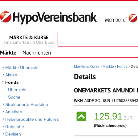
MÄRKTE & KURSE
Finanzmärkte im Überblick
Märkte
Nachrichten
Märkte & Kurse
›
Märkte
›
Fonds
›
Deta
Märkte Übersicht
Details
Aktien
Fonds
ONEMARKETS AMUNDI FL
Übersicht
Suche
WKN
A3DRGC
ISIN
LU250383894
Strukturierte Produkte
Anleihen
125,91
EUR
Hebelprodukte und Futures
(Rücknahmepreis)
Rohstoffe
Devisen