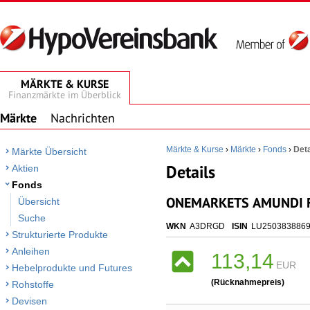
MÄRKTE & KURSE
Finanzmärkte im Überblick
Märkte
Nachrichten
Märkte & Kurse
›
Märkte
›
Fonds
›
Deta
Märkte Übersicht
Details
Aktien
Fonds
ONEMARKETS AMUNDI FL
Übersicht
Suche
WKN
A3DRGD
ISIN
LU250383886
Strukturierte Produkte
Anleihen
113,14
EUR
Hebelprodukte und Futures
(Rücknahmepreis)
Rohstoffe
Devisen