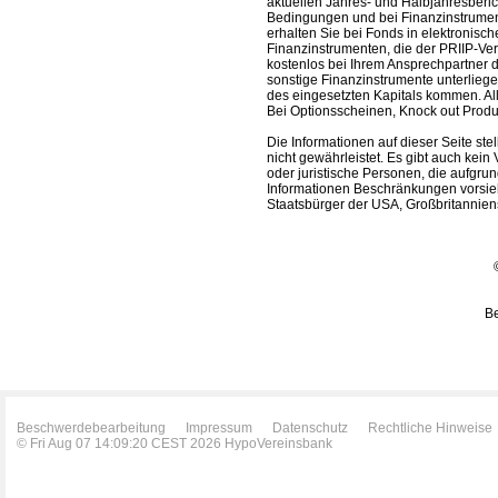
aktuellen Jahres- und Halbjahresberic
Bedingungen und bei Finanzinstrument
erhalten Sie bei Fonds in elektronisc
Finanzinstrumenten, die der PRIIP-Ver
kostenlos bei Ihrem Ansprechpartner 
sonstige Finanzinstrumente unterlieg
des eingesetzten Kapitals kommen. All
Bei Optionsscheinen, Knock out Produk
Die Informationen auf dieser Seite s
nicht gewährleistet. Es gibt auch kein 
oder juristische Personen, die aufgru
Informationen Beschränkungen vorsieh
Staatsbürger der USA, Großbritanniens
Be
Beschwerdebearbeitung
Impressum
Datenschutz
Rechtliche Hinweise
© Fri Aug 07 14:09:20 CEST 2026 HypoVereinsbank