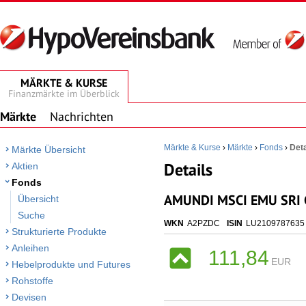
MÄRKTE & KURSE
Finanzmärkte im Überblick
Märkte
Nachrichten
Märkte & Kurse
›
Märkte
›
Fonds
›
Deta
Märkte Übersicht
Details
Aktien
Fonds
AMUNDI MSCI EMU SRI C
Übersicht
Suche
WKN
A2PZDC
ISIN
LU2109787635
Strukturierte Produkte
Anleihen
111,84
EUR
Hebelprodukte und Futures
Rohstoffe
Devisen