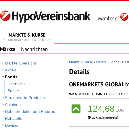
MÄRKTE & KURSE
Finanzmärkte im Überblick
Märkte
Nachrichten
Märkte & Kurse
›
Märkte
›
Fonds
›
Deta
Märkte Übersicht
Details
Aktien
Fonds
ONEMARKETS GLOBAL M
Übersicht
Suche
WKN
A3D9CU
ISIN
LU2595011565
Strukturierte Produkte
Anleihen
124,68
EUR
Hebelprodukte und Futures
(Rücknahmepreis)
Rohstoffe
Devisen