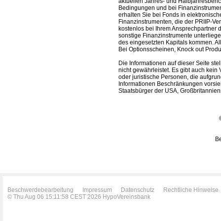
aktuellen Jahres- und Halbjahresberic
Bedingungen und bei Finanzinstrument
erhalten Sie bei Fonds in elektronisc
Finanzinstrumenten, die der PRIIP-Ver
kostenlos bei Ihrem Ansprechpartner 
sonstige Finanzinstrumente unterlieg
des eingesetzten Kapitals kommen. All
Bei Optionsscheinen, Knock out Produk
Die Informationen auf dieser Seite s
nicht gewährleistet. Es gibt auch kein 
oder juristische Personen, die aufgru
Informationen Beschränkungen vorsieh
Staatsbürger der USA, Großbritanniens
Be
Beschwerdebearbeitung
Impressum
Datenschutz
Rechtliche Hinweise
© Thu Aug 06 15:11:58 CEST 2026 HypoVereinsbank