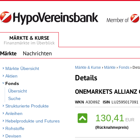
MÄRKTE & KURSE
Finanzmärkte im Überblick
Märkte
Nachrichten
Märkte & Kurse
›
Märkte
›
Fonds
›
Deta
Märkte Übersicht
Details
Aktien
Fonds
ONEMARKETS ALLIANZ G
Übersicht
Suche
WKN
A3D89Z
ISIN
LU2595017091
Strukturierte Produkte
Anleihen
130,41
EUR
Hebelprodukte und Futures
(Rücknahmepreis)
Rohstoffe
Devisen