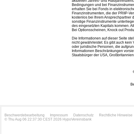
aktuellen Jahres- und Halbjahresberic
Bedingungen und bei Finanzinstrument
erhalten Sie bei Fonds in elektronisc
Finanzinstrumenten, die der PRIIP-Ver
kostenlos bei Ihrem Ansprechpartner 
sonstige Finanzinstrumente unterlieg
des eingesetzten Kapitals kommen. All
Bei Optionsscheinen, Knock out Produk
Die Informationen auf dieser Seite s
nicht gewährleistet. Es gibt auch kein 
oder juristische Personen, die aufgru
Informationen Beschränkungen vorsieh
Staatsbürger der USA, Großbritanniens
Be
Beschwerdebearbeitung
Impressum
Datenschutz
Rechtliche Hinweise
© Thu Aug 06 22:37:30 CEST 2026 HypoVereinsbank