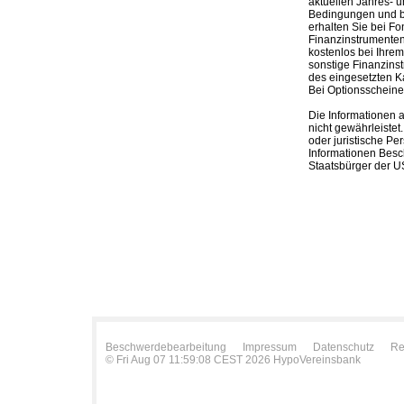
aktuellen Jahres- u
Bedingungen und be
erhalten Sie bei Fo
Finanzinstrumenten,
kostenlos bei Ihre
sonstige Finanzins
des eingesetzten K
Bei Optionsscheinen
Die Informationen 
nicht gewährleistet
oder juristische Pe
Informationen Besc
Staatsbürger der US
Beschwerdebearbeitung
Impressum
Datenschutz
Re
© Fri Aug 07 11:59:08 CEST 2026 HypoVereinsbank