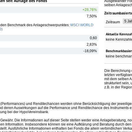
en seit Auflage des Fonds
Ausgewählter Fon
selben Anlagesc
+28,76%
Zeitraumbasiert
7,50%
Zeitraum
 den Benchmark des Anlageschwerpunktes:
MSCI WORLD
D)
Aktuelle Kennza
0,60
keine Kennzahl
2,83%
Benchmarkbasier
-18,09%
keine benchmar
Die Berechnung d
letzten verfügb
mit dem selben 
strukturiert sein
z.B. in der Regi
(Performances) und Renditechancen werden ohne Berücksichtigung der jeweilige
nd deren Auswirkungen auf die Performance und Renditechance des Instruments erh
tung bei der HypoVereinsbank.
Gewähr. Die Informationen auf dieser Seite stellen weder eine Anlageberatung, no
en Information. Insbesondere können sie eine Aufklärung und Beratung durch den B
llt. Ausführliche Informationen enthalten bei Fonds die allein verbindlichen Ver