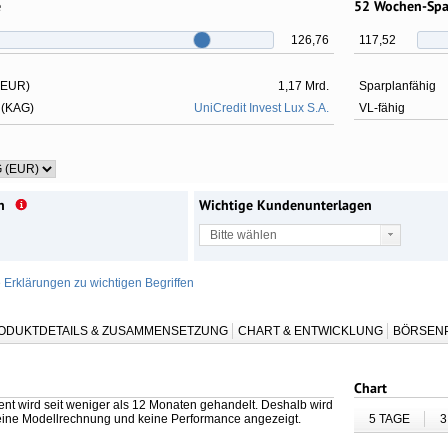
e
52 Wochen-Sp
126,76
117,52
 EUR)
1,17 Mrd.
Sparplanfähig
 (KAG)
UniCredit Invest Lux S.A.
VL-fähig
n
Wichtige Kundenunterlagen
Bitte wählen
e Erklärungen zu wichtigen Begriffen
ODUKTDETAILS & ZUSAMMENSETZUNG
CHART & ENTWICKLUNG
BÖRSEN
Chart
nt wird seit weniger als 12 Monaten gehandelt. Deshalb wird
keine Modellrechnung und keine Performance angezeigt.
5 TAGE
3