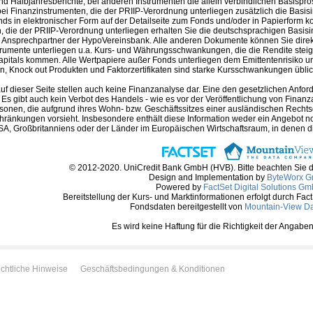
nd Halbjahresberichte, bei anderen Instrumenten die allein verbindlichen Basispr
i Finanzinstrumenten, die der PRIIP-Verordnung unterliegen zusätzlich die Basis
nds in elektronischer Form auf der Detailseite zum Fonds und/oder in Papierform k
 die der PRIIP-Verordnung unterliegen erhalten Sie die deutschsprachigen Basisin
m Ansprechpartner der HypoVereinsbank. Alle anderen Dokumente können Sie direk
trumente unterliegen u.a. Kurs- und Währungsschwankungen, die die Rendite steig
apitals kommen. Alle Wertpapiere außer Fonds unterliegen dem Emittentenrisiko und
, Knock out Produkten und Faktorzertifikaten sind starke Kursschwankungen üblich 
auf dieser Seite stellen auch keine Finanzanalyse dar. Eine den gesetzlichen A
. Es gibt auch kein Verbot des Handels - wie es vor der Veröffentlichung von Finanzan
rsonen, die aufgrund ihres Wohn- bzw. Geschäftssitzes einer ausländischen Rechtso
hränkungen vorsieht. Insbesondere enthält diese Information weder ein Angebot 
A, Großbritanniens oder der Länder im Europäischen Wirtschaftsraum, in denen die 
© 2012-2020. UniCredit Bank GmbH (HVB). Bitte beachten Sie 
Design and Implementation by
ByteWorx 
Powered by
FactSet Digital Solutions G
Bereitstellung der Kurs- und Marktinformationen erfolgt durch Fac
Fondsdaten bereitgestellt von
Mountain-View D
Es wird keine Haftung für die Richtigkeit der Anga
chtliche Hinweise
Geschäftsbedingungen & Konditionen