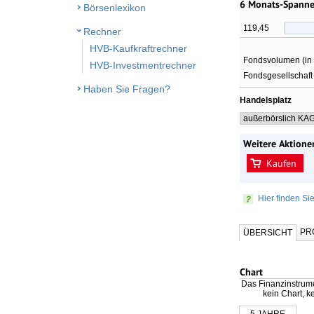
6 Monats-Spann
Börsenlexikon
119,45
Rechner
HVB-Kaufkraftrechner
Fondsvolumen (in
HVB-Investmentrechner
Fondsgesellschaft
Haben Sie Fragen?
Handelsplatz
Weitere Aktione
Kaufen
Hier finden Si
PR
ÜBERSICHT
Chart
Das Finanzinstrume
kein Chart, 
5 JAHRE