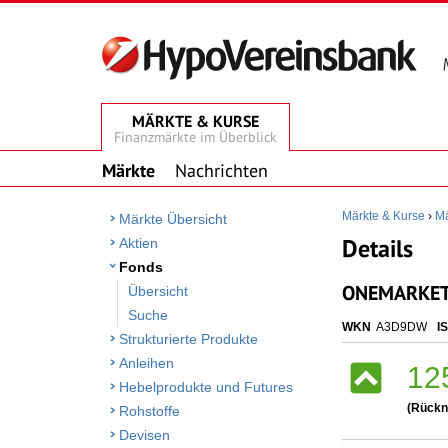
MÄRKTE & KURSE
Finanzmärkte im Überblick
Märkte
Nachrichten
Märkte & Kurse
›
Mä
Märkte Übersicht
Details
Aktien
Fonds
ONEMARKETS
Übersicht
Suche
WKN
A3D9DW
I
Strukturierte Produkte
Anleihen
12
Hebelprodukte und Futures
(Rückn
Rohstoffe
Devisen