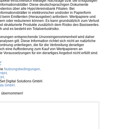
ospekte einschließlich etwaiger Nachträge bzw. die Endgültigen
informationsblätter. Diese deutschsprachigen Dokumente
ostenlos über alle HypoVereinsbank Filialen. Bei
formationsblätter in elektronischer und/oder in Papierform
t beim Emittenten (Herausgeber) anfordern. Wertpapiere und
ern oder reduzieren können. Es kann grundsätzlich zum Verlust
 strukturierte Produkte zusätzlich dem Risiko des Basiswertes.
und es besteht ein Totalverlustrisiko.
nforderungen entsprechende Unvoreingenommenheit wird daher
alysen gilt. Diese Information richtet sich nicht an natürliche
rdnung unterliegen, die für die Verbreitung derartiger
noch eine Aufforderung zum Kauf von Wertpapieren an
Voraussetzungen für ein derartiges Angebot nicht erfüllt sind.
die
Nutzungsbedingungen
.
GmbH
.
mbH
.
tSet Digital Solutions GmbH.
ata GmbH
.
ben übernommen!