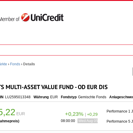
rkte
›
Fonds
›
Details
 MULTI-ASSET VALUE FUND - OD EUR DIS
SIN
LU2595013348
Währung
EUR
Fondstyp
Gemischte Fonds
Anlageschwe
5,22
Performance 1 
+0,23%
EUR
|
+0,29
08:00:00
Wed Aug 05 10:00:00 CEST 2026
ahmepreis)
Performance 5 