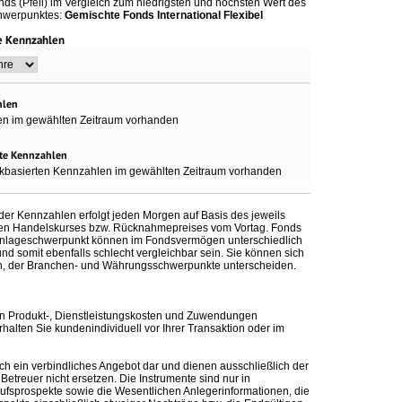
ds (Pfeil) im Vergleich zum niedrigsten und höchsten Wert des
hwerpunktes:
Gemischte Fonds International Flexibel
e Kennzahlen
hlen
en im gewählten Zeitraum vorhanden
te Kennzahlen
kbasierten Kennzahlen im gewählten Zeitraum vorhanden
er Kennzahlen erfolgt jeden Morgen auf Basis des jeweils
aren Handelskurses bzw. Rücknahmepreises vom Vortag. Fonds
Anlageschwerpunkt können im Fondsvermögen unterschiedlich
, und somit ebenfalls schlecht vergleichbar sein. Sie können sich
on, der Branchen- und Währungsschwerpunkte unterscheiden.
n Produkt-, Dienstleistungskosten und Zuwendungen
alten Sie kundenindividuell vor Ihrer Transaktion oder im
ch ein verbindliches Angebot dar und dienen ausschließlich der
etreuer nicht ersetzen. Die Instrumente sind nur in
kaufsprospekte sowie die Wesentlichen Anlegerinformationen, die