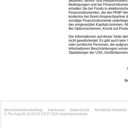
aktuellen Jahres- und Halbjahresberic
Bedingungen und bei Finanzinstrument
erhalten Sie bei Fonds in elektronisc
Finanzinstrumenten, die der PRIIP-Ver
kostenlos bei Ihrem Ansprechpartner 
sonstige Finanzinstrumente unterlieg
des eingesetzten Kapitals kommen. All
Bei Optionsscheinen, Knock out Produk
Die Informationen auf dieser Seite s
nicht gewährleistet. Es gibt auch kein 
oder juristische Personen, die aufgru
Informationen Beschränkungen vorsieh
Staatsbürger der USA, Großbritanniens
Be
Beschwerdebearbeitung
Impressum
Datenschutz
Rechtliche Hinweise
© Thu Aug 06 22:44:25 CEST 2026 HypoVereinsbank