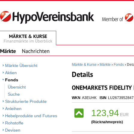
MÄRKTE & KURSE
Finanzmärkte im Überblick
Märkte
Nachrichten
Märkte & Kurse
›
Märkte
›
Fonds
›
Deta
Märkte Übersicht
Details
Aktien
Fonds
ONEMARKETS FIDELITY 
Übersicht
Suche
WKN
A3EUHK
ISIN
LU2673952847
Strukturierte Produkte
Anleihen
123,94
EUR
Hebelprodukte und Futures
(Rücknahmepreis)
Rohstoffe
Devisen