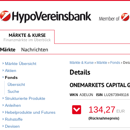
MÄRKTE & KURSE
Finanzmärkte im Überblick
Märkte
Nachrichten
Märkte & Kurse
›
Märkte
›
Fonds
›
Deta
Märkte Übersicht
Details
Aktien
Fonds
ONEMARKETS CAPITAL G
Übersicht
Suche
WKN
A3EUJN
ISIN
LU2673949116
Strukturierte Produkte
Anleihen
134,27
EUR
Hebelprodukte und Futures
(Rücknahmepreis)
Rohstoffe
Devisen