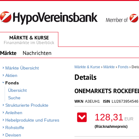
MÄRKTE & KURSE
Finanzmärkte im Überblick
Märkte
Nachrichten
Märkte & Kurse
›
Märkte
›
Fonds
›
Deta
Märkte Übersicht
Details
Aktien
Fonds
ONEMARKETS ROCKEFELL
Übersicht
Suche
WKN
A3EUH1
ISIN
LU2673954546
Strukturierte Produkte
Anleihen
128,31
EUR
Hebelprodukte und Futures
(Rücknahmepreis)
Rohstoffe
Devisen