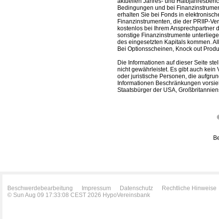
aktuellen Jahres- und Halbjahresberic
Bedingungen und bei Finanzinstrument
erhalten Sie bei Fonds in elektronisc
Finanzinstrumenten, die der PRIIP-Ver
kostenlos bei Ihrem Ansprechpartner 
sonstige Finanzinstrumente unterlieg
des eingesetzten Kapitals kommen. All
Bei Optionsscheinen, Knock out Produk
Die Informationen auf dieser Seite s
nicht gewährleistet. Es gibt auch kein 
oder juristische Personen, die aufgru
Informationen Beschränkungen vorsieh
Staatsbürger der USA, Großbritanniens
Be
Beschwerdebearbeitung
Impressum
Datenschutz
Rechtliche Hinweise
© Sun Aug 09 17:33:08 CEST 2026 HypoVereinsbank