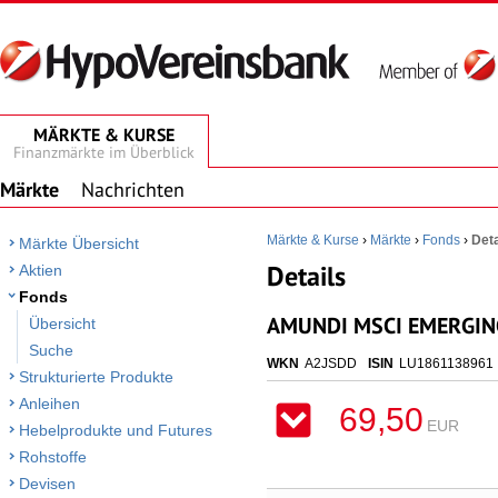
MÄRKTE & KURSE
Finanzmärkte im Überblick
Märkte
Nachrichten
Märkte & Kurse
›
Märkte
›
Fonds
›
Deta
Märkte Übersicht
Details
Aktien
Fonds
AMUNDI MSCI EMERGING
Übersicht
Suche
WKN
A2JSDD
ISIN
LU1861138961
Strukturierte Produkte
Anleihen
69,50
EUR
Hebelprodukte und Futures
Rohstoffe
Devisen